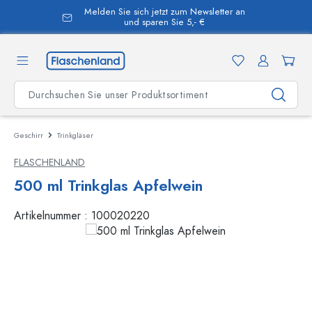
Melden Sie sich jetzt zum Newsletter an
alt springen
und sparen Sie 5,- €
Geschirr
Trinkgläser
FLASCHENLAND
500 ml Trinkglas Apfelwein
Artikelnummer :
100020220