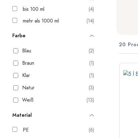
200 ml Flaschen
Kunststoffbehälter
bis 100 ml
(4)
Deckel & Verschlüsse
Flaschen nach Funktion
mehr als 1000 ml
(14)
Pipettenflaschen
Zubehör
Farbe
Bügelverschlussflaschen
20 Pro
Marken
Blau
(2)
Flaschen nach Anwendung
Branchen
Braun
(1)
Essig- und Ölflaschen
Weinflaschen
Klar
(1)
Neuheiten
Bierflaschen
Trinkflaschen
Natur
(3)
Medizinflaschen
Weiß
(13)
Milchflaschen
Material
Flaschen nach Form
Apothekerflaschen
PE
(6)
Henkelflaschen