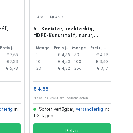
FLASCHENLAND
off,
5 l Kanister, rechteckig,
HDPE-Kunststoff, natur,
Mündung: ND 55
Preis je Stück
Menge
Preis je Stück
Menge
Preis je Stück
€ 7,55
1
€ 4,55
50
€ 4,19
€ 7,33
10
€ 4,43
100
€ 3,40
€ 6,73
20
€ 4,32
256
€ 3,17
€ 4,55
Preise inkl. MwSt. zzgl. Versandkosten
dfertig
in:
Sofort verfügbar,
versandfertig
in:
1-2 Tagen
Details