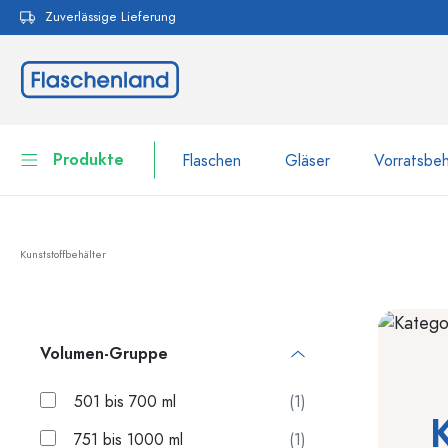
Zuverlässige Lieferung
pringen
Zur Hauptnavigation springen
Produkte
Flaschen
Gläser
Vorratsbeh
Flaschen
Zur Kategorie Flaschen
Kunststoffbehälter
Gläser
Flaschen nach Marke
WECK-Flaschen
Vorratsbehälter
Volumen-Gruppe
Geschirr
Flaschen nach Volumen
501 bis 700 ml
(1)
Miniaturflaschen
Kosmetikbehälter
100 ml Flaschen
751 bis 1000 ml
(1)