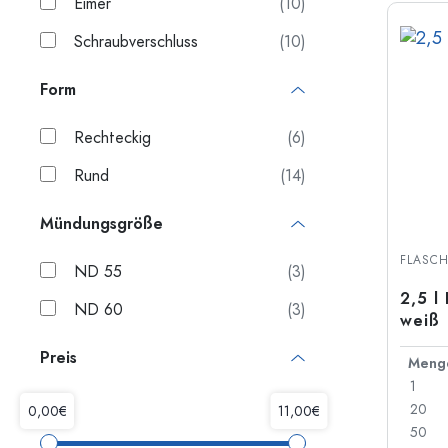
Eimer
(10)
Schraubverschluss
(10)
Form
Rechteckig
(6)
Rund
(14)
Mündungsgröße
FLASC
ND 55
(3)
2,5 l
ND 60
(3)
weiß
Preis
Meng
1
20
50