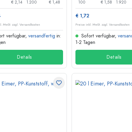
€ 2,14
1.200
€ 1,48
100
€ 1,58
1.920
4
€ 1,72
kl. MwSt. zzgl. Versandkosten
Preise inkl. MwSt. zzgl. Versandkosten
rt verfügbar,
versandfertig
in:
Sofort verfügbar,
versan
gen
1-2 Tagen
Details
Details