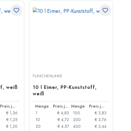
FLASCHENLAND
ff, weiß
10 l Eimer, PP-Kunststoff,
weiß
Preis je Stück
Menge
Preis je Stück
Menge
Preis je Stück
€ 1,36
1
€ 4,83
100
€ 3,83
€ 1,25
10
€ 4,72
200
€ 3,76
€ 1,20
20
€ 4,57
400
€ 3,44