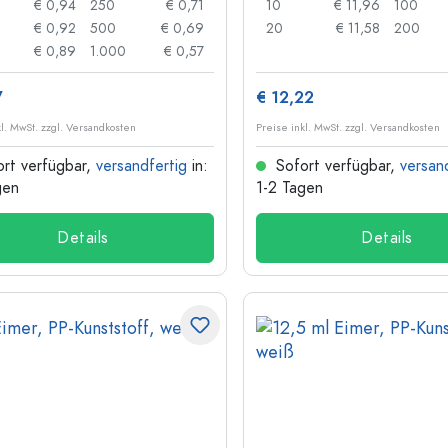
€ 0,94
250
€ 0,71
10
€ 11,96
100
€ 0,92
500
€ 0,69
20
€ 11,58
200
€ 0,89
1.000
€ 0,57
7
€ 12,22
kl. MwSt. zzgl. Versandkosten
Preise inkl. MwSt. zzgl. Versandkosten
rt verfügbar,
versandfertig
in:
Sofort verfügbar,
versan
gen
1-2 Tagen
Details
Details