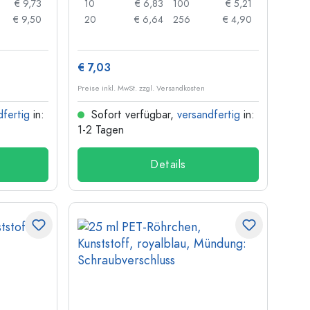
€ 9,73
10
€ 6,83
100
€ 5,21
€ 9,50
20
€ 6,64
256
€ 4,90
€ 7,03
Preise inkl. MwSt. zzgl. Versandkosten
dfertig
in:
Sofort verfügbar,
versandfertig
in:
1-2 Tagen
Details