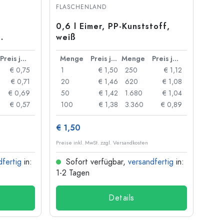
FLASCHENLAND
0,6 l Eimer, PP-Kunststoff,
weiß
Preis je Stück
Menge
Preis je Stück
Menge
Preis je Stück
€ 0,75
1
€ 1,50
250
€ 1,12
€ 0,71
20
€ 1,46
620
€ 1,08
€ 0,69
50
€ 1,42
1.680
€ 1,04
€ 0,57
100
€ 1,38
3.360
€ 0,89
€ 1,50
Preise inkl. MwSt. zzgl. Versandkosten
dfertig
in:
Sofort verfügbar,
versandfertig
in:
1-2 Tagen
Details