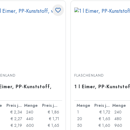
HENLAND
FLASCHENLAND
 Eimer, PP-Kunststoff,
1 l Eimer, PP-Kunststo
e
Preis je Stück
Menge
Preis je Stück
Menge
Preis je Stück
Menge
€ 2,34
240
€ 1,86
1
€ 1,72
240
€ 2,27
440
€ 1,71
20
€ 1,65
480
€ 2,19
600
€ 1,65
50
€ 1,60
960