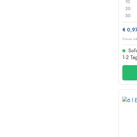
10
20
50
€ 0,9
Preise in
Sofo
1-2 Ta