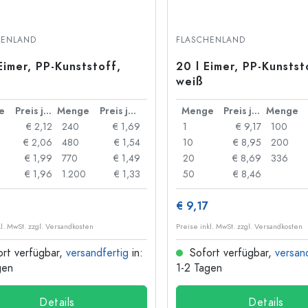
HENLAND
FLASCHENLAND
 Eimer, PP-Kunststoff,
20 l Eimer, PP-Kunstst
weiß
e
Preis je Stück
Menge
Preis je Stück
Menge
Preis je Stück
Menge
€ 2,12
240
€ 1,69
1
€ 9,17
100
€ 2,06
480
€ 1,54
10
€ 8,95
200
€ 1,99
770
€ 1,49
20
€ 8,69
336
€ 1,96
1.200
€ 1,33
50
€ 8,46
€ 9,17
kl. MwSt. zzgl. Versandkosten
Preise inkl. MwSt. zzgl. Versandkosten
rt verfügbar,
versandfertig
in:
Sofort verfügbar,
versan
gen
1-2 Tagen
Details
Details