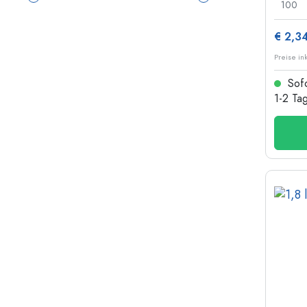
100
€ 2,3
Preise in
Sofo
1-2 Ta