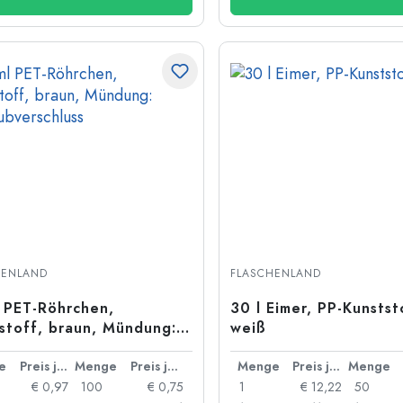
HENLAND
FLASCHENLAND
 PET-Röhrchen,
30 l Eimer, PP-Kunstst
stoff, braun, Mündung:
weiß
ubverschluss
e
Preis je Stück
Menge
Preis je Stück
Menge
Preis je Stück
Menge
€ 0,97
100
€ 0,75
1
€ 12,22
50