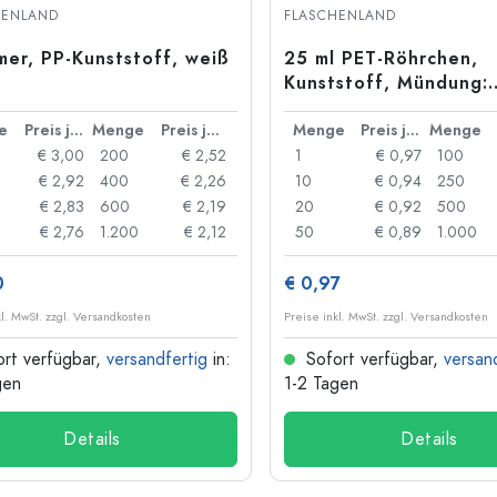
HENLAND
FLASCHENLAND
Taschenflaschen
Weithalsflaschen
imer, PP-Kunststoff, weiß
25 ml PET-Röhrchen,
Kunststoff, Mündung:
Schraubverschluss
e
Preis je Stück
Menge
Preis je Stück
Menge
Preis je Stück
Menge
Steinzeugflaschen
€ 3,00
200
€ 2,52
1
€ 0,97
100
Aluminiumflaschen
€ 2,92
400
€ 2,26
10
€ 0,94
250
€ 2,83
600
€ 2,19
20
€ 0,92
500
€ 2,76
1.200
€ 2,12
50
€ 0,89
1.000
0
€ 0,97
kl. MwSt. zzgl. Versandkosten
Preise inkl. MwSt. zzgl. Versandkosten
rt verfügbar,
versandfertig
in:
Sofort verfügbar,
versan
gen
1-2 Tagen
Details
Details