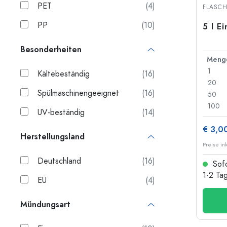
PET
(4)
FLASC
Langhalsflaschen
Mehrkantflaschen
PP
(10)
5 l E
Besonderheiten
Flaschen nach Material
Meng
Glasflaschen
1
Kältebeständig
(16)
Kunststoffflaschen
20
Spülmaschinengeeignet
(16)
50
100
UV-beständig
(14)
€ 3,0
Herstellungsland
Preise in
Deutschland
(16)
Sofo
1-2 Ta
EU
(4)
Mündungsart