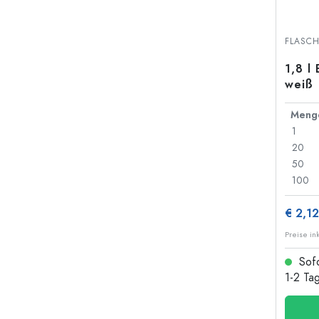
FLASC
1,8 l
weiß
Meng
1
20
50
100
€ 2,12
Preise in
Sofo
1-2 Ta