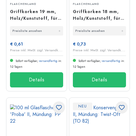
FLASCHENLAND
FLASCHENLAND
Griffkorken 19 mm,
Griffkorken 18 mm,
Holz/Kunststoff, für
Holz/Kunststoff, für
Mündung: Kork
Mündung: Kork
Preisliste ansehen
Preisliste ansehen
€ 0,61
€ 0,73
P
reise inkl. MwSt. zzgl. Versandkosten
P
reise inkl. MwSt. zzgl. Versandkosten
Sofort verfügbar,
versandfertig
in:
Sofort verfügbar,
versandfertig
in:
1-2 Tagen
1-2 Tagen
Details
Details
NEU