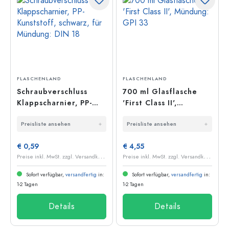
FLASCHENLAND
FLASCHENLAND
Schraubverschluss
700 ml Glasflasche
Klappscharnier, PP-
'First Class II',
Kunststoff, schwarz,
Mündung: GPI 33
Preisliste ansehen
Preisliste ansehen
für Mündung: DIN 18
€ 0,59
€ 4,55
P
reise inkl. MwSt. zzgl. Versandkosten
P
reise inkl. MwSt. zzgl. Versandkosten
Sofort verfügbar,
versandfertig
in:
Sofort verfügbar,
versandfertig
in:
1-2 Tagen
1-2 Tagen
Details
Details