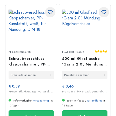
Durchschnit
FLASCHENLAND
FLASCHENLAND
Schraubverschluss
500 ml Glasflasche
Klappscharnier, PP-
'Giara 2.0', Mündung:
Kunststoff, weiß, für
Bügelverschluss
Preisliste ansehen
Preisliste ansehen
Mündung: DIN 18
€ 0,59
€ 3,46
P
reise inkl. MwSt. zzgl. Versandkosten
P
reise inkl. MwSt. zzgl. Versandkosten
Sofort verfügbar,
versandfertig
in:
Sofort verfügbar,
versandfertig
in:
1-2 Tagen
1-2 Tagen