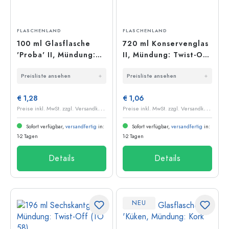
FLASCHENLAND
FLASCHENLAND
100 ml Glasflasche
720 ml Konservenglas
'Proba' II, Mündung:
II, Mündung: Twist-Off
PP 22
(TO 82)
Preisliste ansehen
Preisliste ansehen
€ 1,28
€ 1,06
P
reise inkl. MwSt. zzgl. Versandkosten
P
reise inkl. MwSt. zzgl. Versandkosten
Sofort verfügbar,
versandfertig
in:
Sofort verfügbar,
versandfertig
in:
1-2 Tagen
1-2 Tagen
Details
Details
NEU