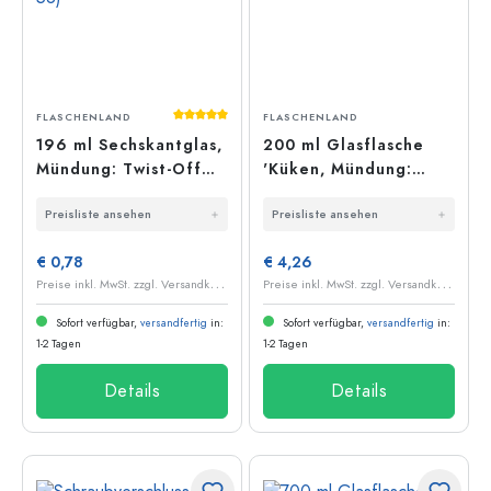
Durchschnittliche Bewertung von 5 von 5
FLASCHENLAND
FLASCHENLAND
196 ml Sechskantglas,
200 ml Glasflasche
Mündung: Twist-Off
'Küken, Mündung:
(TO 58)
Kork
Preisliste ansehen
Preisliste ansehen
€ 0,78
€ 4,26
P
reise inkl. MwSt. zzgl. Versandkosten
P
reise inkl. MwSt. zzgl. Versandkosten
Sofort verfügbar,
versandfertig
in:
Sofort verfügbar,
versandfertig
in:
1-2 Tagen
1-2 Tagen
Details
Details