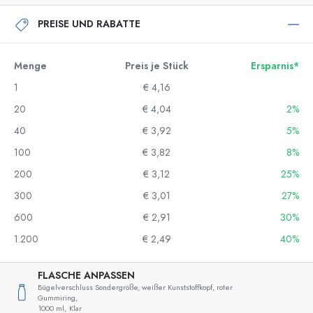
PREISE UND RABATTE
Menge
Preis je Stück
Ersparnis*
1
€ 4,16
20
€ 4,04
2%
40
€ 3,92
5%
100
€ 3,82
8%
200
€ 3,12
25%
300
€ 3,01
27%
600
€ 2,91
30%
1.200
€ 2,49
40%
FLASCHE ANPASSEN
Bügelverschluss Sondergröße, weißer Kunststoffkopf, roter
Gummiring,
1000 ml,
Klar