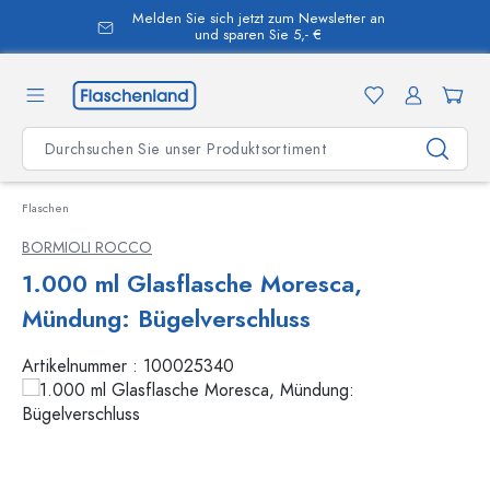
Melden Sie sich jetzt zum Newsletter an
alt springen
und sparen Sie 5,- €
Flaschen
BORMIOLI ROCCO
1.000 ml Glasflasche Moresca,
Mündung: Bügelverschluss
Artikelnummer :
100025340