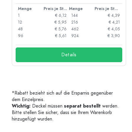
 Stück
Menge
Preis je Stück
Menge
Preis je Stück
54
1
€ 6,12
144
€ 4,39
22
12
€ 5,95
216
€ 4,21
91
48
€ 5,76
462
€ 4,05
66
96
€ 5,61
924
€ 3,90
Details
*Rabatt bezieht sich auf die Ersparnis gegenüber
dem Einzelpreis.
Wichtig:
Deckel müssen
separat bestellt
werden.
Bitte stellen Sie sicher, dass sie Ihrem Warenkorb
hinzugefügt wurden.