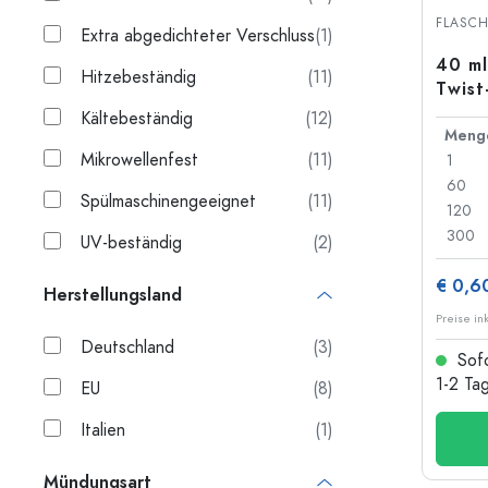
Langhalsflaschen
FLASC
Extra abgedichteter Verschluss
(1)
Mehrkantflaschen
40 ml
Hitzebeständig
(11)
Twist
Flaschen nach Material
Kältebeständig
(12)
Meng
Glasflaschen
Mikrowellenfest
(11)
1
Kunststoffflaschen
60
Spülmaschinengeeignet
(11)
120
300
UV-beständig
(2)
€ 0,6
Herstellungsland
Preise in
Deutschland
(3)
Sofo
1-2 Ta
EU
(8)
Italien
(1)
Mündungsart