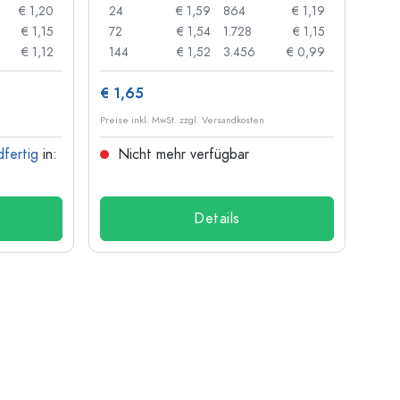
€ 1,20
24
€ 1,59
864
€ 1,19
€ 1,15
72
€ 1,54
1.728
€ 1,15
€ 1,12
144
€ 1,52
3.456
€ 0,99
€ 1,65
Preise inkl. MwSt. zzgl. Versandkosten
dfertig
in:
Nicht mehr verfügbar
Details