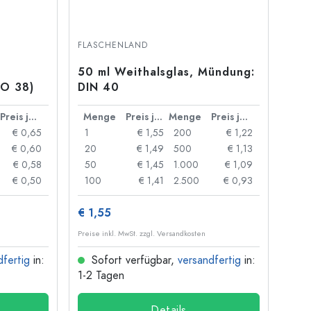
FLASCHENLAND
50 ml Weithalsglas, Mündung:
TO 38)
DIN 40
Preis je Stück
Menge
Preis je Stück
Menge
Preis je Stück
€ 0,65
1
€ 1,55
200
€ 1,22
€ 0,60
20
€ 1,49
500
€ 1,13
€ 0,58
50
€ 1,45
1.000
€ 1,09
€ 0,50
100
€ 1,41
2.500
€ 0,93
€ 1,55
Preise inkl. MwSt. zzgl. Versandkosten
dfertig
in:
Sofort verfügbar,
versandfertig
in:
1-2 Tagen
Details