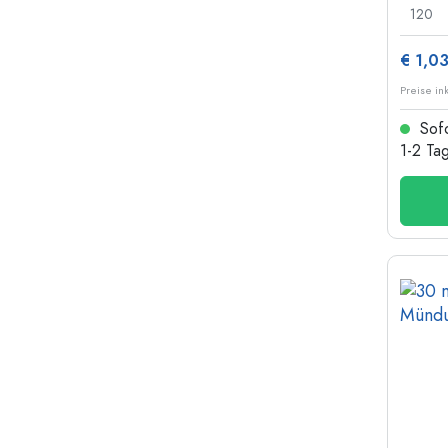
120
€ 1,0
Preise in
Sofo
1-2 Ta