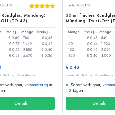
Taschenflaschen
Durchschnittliche Bewertung von 5 von 5 S
HENLAND
FLASCHENLAND
Weithalsflaschen
 Rundglas, Mündung:
30 ml flaches Rundgla
-Off (TO 43)
Mündung: Twist-Off (
e
Preis je Stück
Menge
Preis je Stück
Menge
Preis je Stück
Menge
Steinzeugflaschen
€ 0,60
780
€ 0,45
1
€ 0,48
540
Aluminiumflaschen
€ 0,57
1.440
€ 0,42
60
€ 0,44
1.020
€ 0,55
2.880
€ 0,40
120
€ 0,42
2.040
€ 0,53
5.670
€ 0,36
300
€ 0,40
4.000
0
€ 0,48
kl. MwSt. zzgl. Versandkosten
Preise inkl. MwSt. zzgl. Versandkosten
rt verfügbar,
versandfertig
in:
Sofort verfügbar,
versan
gen
1-2 Tagen
Details
Details