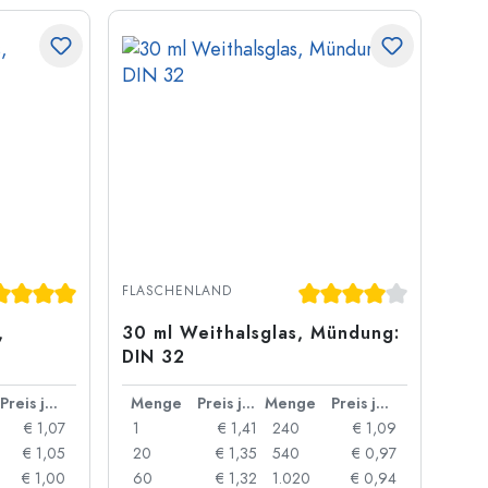
ternen
chschnittliche Bewertung von 5 von 5 Sternen
Durchschnittliche Bew
FLASCHENLAND
,
30 ml Weithalsglas, Mündung:
DIN 32
Preis je Stück
Menge
Preis je Stück
Menge
Preis je Stück
€ 1,07
1
€ 1,41
240
€ 1,09
€ 1,05
20
€ 1,35
540
€ 0,97
€ 1,00
60
€ 1,32
1.020
€ 0,94