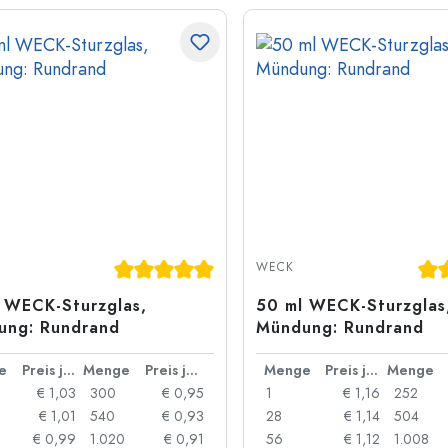
Durchschnittliche Bewertung von 5 von 5 S
Dur
WECK
 WECK-Sturzglas,
50 ml WECK-Sturzglas
ung: Rundrand
Mündung: Rundrand
e
Preis je Stück
Menge
Preis je Stück
Menge
Preis je Stück
Menge
€ 1,03
300
€ 0,95
1
€ 1,16
252
€ 1,01
540
€ 0,93
28
€ 1,14
504
€ 0,99
1.020
€ 0,91
56
€ 1,12
1.008