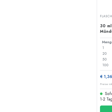
FLASC
30 ml
Mündu
Meng
1
20
50
100
€ 1,3
Preise in
Sofo
1-2 Ta