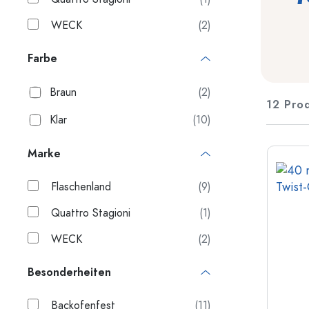
200 ml Flaschen
Kunststoffbehälter
WECK
(2)
Deckel & Verschlüsse
Flaschen nach Funktion
Farbe
Pipettenflaschen
Zubehör
Bügelverschlussflaschen
Braun
(2)
12 Pro
Marken
Klar
(10)
Flaschen nach Anwendung
Branchen
Essig- und Ölflaschen
Marke
Weinflaschen
Neuheiten
Bierflaschen
Flaschenland
(9)
Trinkflaschen
Medizinflaschen
Quattro Stagioni
(1)
Milchflaschen
WECK
(2)
Flaschen nach Form
Besonderheiten
Apothekerflaschen
Backofenfest
(11)
Henkelflaschen