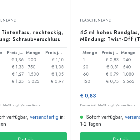
HENLAND
FLASCHENLAND
 Tintenfass, rechteckig,
45 ml hohes Rundglas,
ng: Schraubverschluss
Mündung: Twist-Off (
e
Preis je Stück
Menge
Preis je Stück
Menge
Preis je Stück
Menge
€ 1,36
200
€ 1,10
1
€ 0,83
240
€ 1,33
750
€ 1,08
20
€ 0,81
540
€ 1,27
1.500
€ 1,05
60
€ 0,79
1.080
€ 1,25
3.025
€ 0,97
120
€ 0,75
2.565
6
€ 0,83
kl. MwSt. zzgl. Versandkosten
Preise inkl. MwSt. zzgl. Versandkosten
rt verfügbar,
versandfertig
in:
Sofort verfügbar,
versan
gen
1-2 Tagen
Details
Details