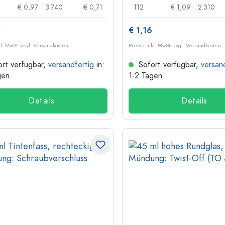
€ 0,97
3.740
€ 0,71
112
€ 1,09
2.310
3
€ 1,16
kl. MwSt. zzgl. Versandkosten
Preise inkl. MwSt. zzgl. Versandkosten
rt verfügbar,
versandfertig
in:
Sofort verfügbar,
versan
gen
1-2 Tagen
Details
Details