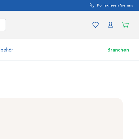
Kontaktieren Sie uns
ubehör
Branchen
nd Produktvariationen
Zu den Gläsern
Jetzt einkaufen