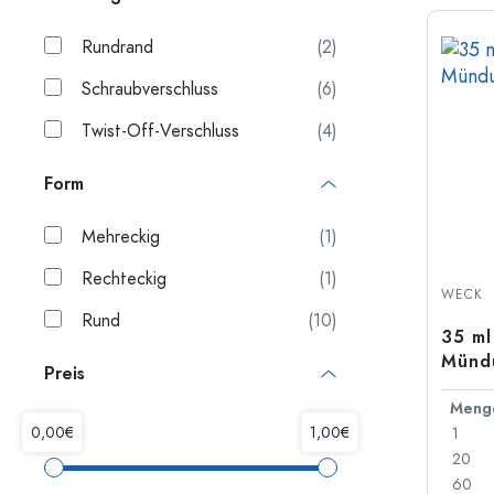
Rundrand
(2)
Schraubverschluss
(6)
Twist-Off-Verschluss
(4)
Form
Mehreckig
(1)
Rechteckig
(1)
WECK
Rund
(10)
35 ml
Münd
Preis
Meng
1
20
60