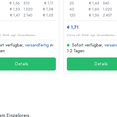
€ 1,56
510
€ 1,11
20
€ 1,65
540
€ 1,53
1.020
€ 1,08
60
€ 1,60
1.020
€ 1,47
2.140
€ 1,05
120
€ 1,56
2.457
€ 1,71
kl. MwSt. zzgl. Versandkosten
Preise inkl. MwSt. zzgl. Versandkosten
rt verfügbar,
versandfertig
in:
Sofort verfügbar,
versan
gen
1-2 Tagen
Details
Details
em Einzelpreis.