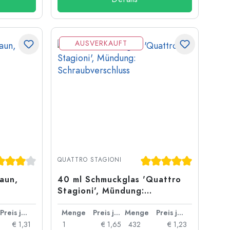
AUSVERKAUFT
ternen
chschnittliche Bewertung von 4 von 5 Sternen
Durchschnittliche Bew
QUATTRO STAGIONI
raun,
40 ml Schmuckglas 'Quattro
Stagioni', Mündung:
Schraubverschluss
Preis je Stück
Menge
Preis je Stück
Menge
Preis je Stück
€ 1,31
1
€ 1,65
432
€ 1,23