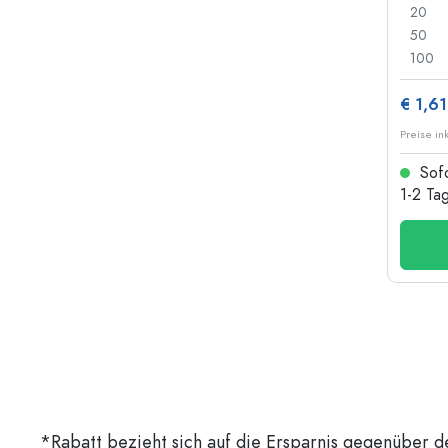
20
50
100
€ 1,61
Preise in
Sofo
1-2 Ta
*Rabatt bezieht sich auf die Ersparnis gegenüber d