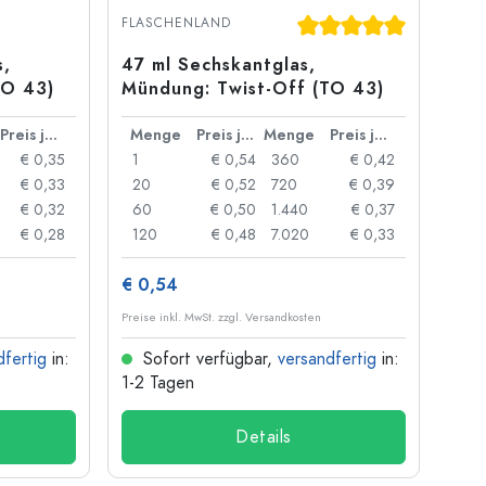
ternen
Durchschnittliche Bew
FLASCHENLAND
s,
47 ml Sechskantglas,
TO 43)
Mündung: Twist-Off (TO 43)
Preis je Stück
Menge
Preis je Stück
Menge
Preis je Stück
€ 0,35
1
€ 0,54
360
€ 0,42
€ 0,33
20
€ 0,52
720
€ 0,39
€ 0,32
60
€ 0,50
1.440
€ 0,37
€ 0,28
120
€ 0,48
7.020
€ 0,33
€ 0,54
Preise inkl. MwSt. zzgl. Versandkosten
dfertig
in:
Sofort verfügbar,
versandfertig
in:
1-2 Tagen
Details