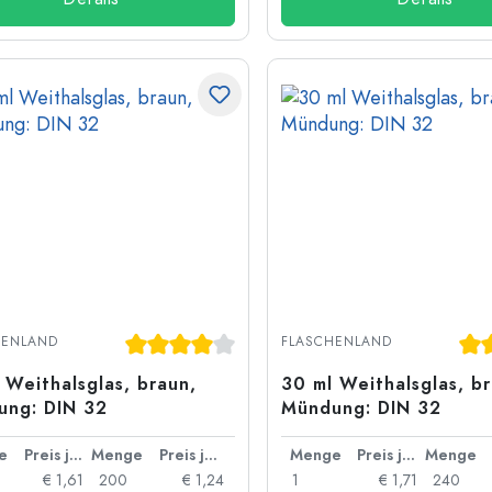
Durchschnittliche Bewertung von 4 von 5 S
Dur
HENLAND
FLASCHENLAND
 Weithalsglas, braun,
30 ml Weithalsglas, b
ung: DIN 32
Mündung: DIN 32
e
Preis je Stück
Menge
Preis je Stück
Menge
Preis je Stück
Menge
€ 1,61
200
€ 1,24
1
€ 1,71
240