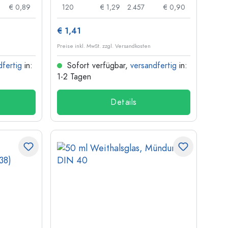
€ 0,89
120
€ 1,29
2.457
€ 0,90
€ 1,41
Preise inkl. MwSt. zzgl. Versandkosten
dfertig
in:
Sofort verfügbar,
versandfertig
in:
1-2 Tagen
Details