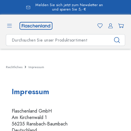
Melden Sie sich jetzt zum Newsletter an
alt springen
und sparen Sie 5,- €
Rechtliches
Impressum
Impressum
Flaschenland GmbH
Am Kirchenwald 1
56235 Ransbach-Baumbach
Deutschland