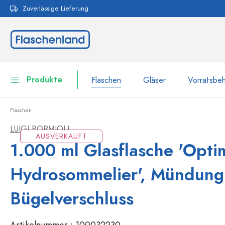
Zuverlässige Lieferung
pringen
Zur Hauptnavigation springen
Produkte
Flaschen
Gläser
Vorratsbeh
Flaschen
Flaschen
Zur Kategorie Flaschen
LUIGI BORMIOLI
AUSVERKAUFT
Gläser
1.000 ml Glasflasche 'Opti
Flaschen nach Marke
WECK-Flaschen
Vorratsbehälter
Hydrosommelier', Mündung
Geschirr
Flaschen nach Volumen
Bügelverschluss
Miniaturflaschen
Kosmetikbehälter
100 ml Flaschen
Artikelnummer :
100032230