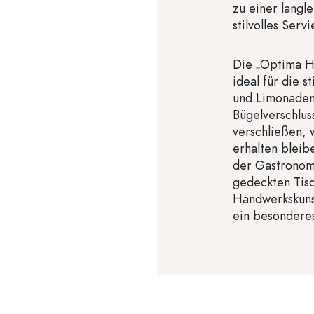
zu einer langl
stilvolles Servi
Die „Optima H
ideal für die 
und Limonaden
Bügelverschluss
verschließen, 
erhalten bleib
der Gastronomi
gedeckten Tisc
Handwerkskuns
ein besondere