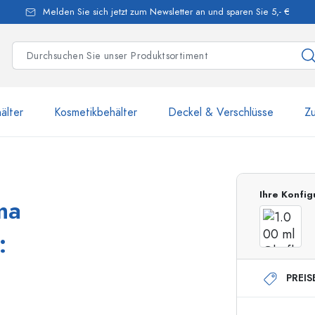
Melden Sie sich jetzt zum Newsletter an und sparen Sie 5,- €
älter
Kosmetikbehälter
Deckel & Verschlüsse
Z
mehr als 2 500 Produkte u
Ihre Konfig
ma
Estal-Flaschen
:
PREIS
250 ml Flaschen
750 ml Flaschen
500 ml Flaschen
1000 ml Flaschen