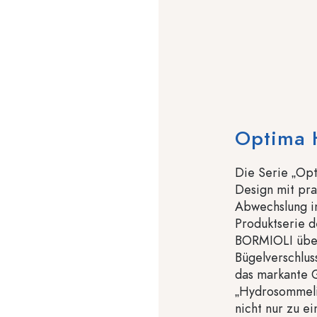
Optima 
Die Serie „Opt
Design mit pra
Abwechslung in
Produktserie d
BORMIOLI über
Bügelverschlus
das markante G
„Hydrosommelie
nicht nur zu e