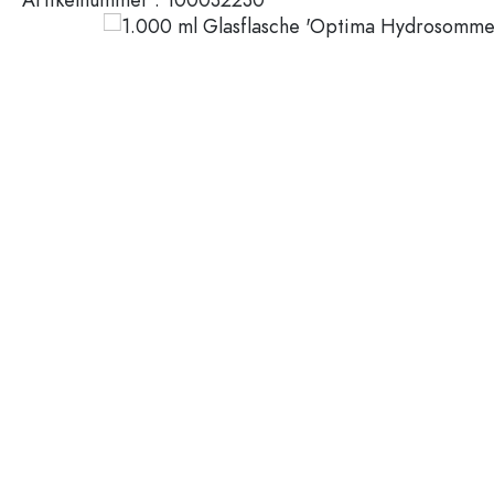
200 ml Flaschen
Kunststoffbehälter
Deckel & Verschlüsse
Flaschen nach Funktion
Pipettenflaschen
Zubehör
Bügelverschlussflaschen
Marken
Flaschen nach Anwendung
Branchen
Essig- und Ölflaschen
Weinflaschen
Neuheiten
Bierflaschen
Trinkflaschen
Medizinflaschen
Milchflaschen
Flaschen nach Form
Apothekerflaschen
Henkelflaschen