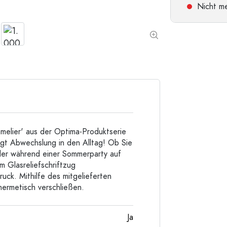
Nicht me
Taschenflaschen
Weithalsflaschen
Steinzeugflaschen
Aluminiumflaschen
elier' aus der Optima-Produktserie
ngt Abwechslung in den Alltag! Ob Sie
oder während einer Sommerparty auf
m Glasreliefschriftzug
uck. Mithilfe des mitgelieferten
hermetisch verschließen.
Ja