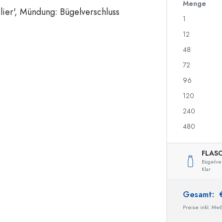
700 ml Flaschen
Menge
1
12
Spenderflaschen
Airless Dispenser
48
Sprühflaschen
Roll-on Flaschen
72
96
120
Spirituosenflaschen
Quetschflaschen
240
Likörflaschen
Einmachflaschen
Saftflaschen
Flaschen mit Motiv
480
Parfumflakons
Ginflaschen
Nagellackflaschen
Weihnachtsflaschen
FLAS
Miniatur-/Sampleflaschen
Dekorative Flaschen
Bügelver
Klar
Gesamt:
Sonderform-Flaschen
Zylinderflaschen
Preise inkl. MwS
Rundschulterflaschen
Glas- & Weinballons