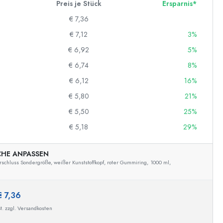
Preis je Stück
Ersparnis*
€ 7,36
€ 7,12
3%
€ 6,92
5%
€ 6,74
8%
€ 6,12
16%
€ 5,80
21%
€ 5,50
25%
€ 5,18
29%
CHE ANPASSEN
schluss Sondergröße, weißer Kunststoffkopf, roter Gummiring,
1000 ml,
€ 7,36
t. zzgl. Versandkosten