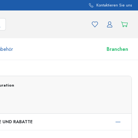
Kontaktieren Sie uns
ubehör
Branchen
nd Produktvariationen
Zu den Gläsern
uration
Jetzt einkaufen
E UND RABATTE