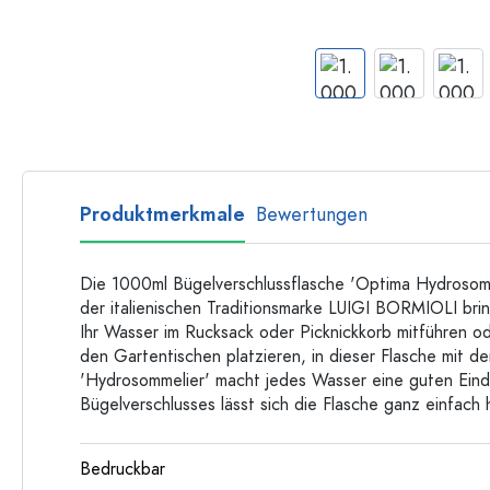
Langhalsflaschen
Mehrkantflaschen
Flaschen nach Material
Glasflaschen
Kunststoffflaschen
Produktmerkmale
Bewertungen
Die 1000ml Bügelverschlussflasche 'Optima Hydrosomm
der italienischen Traditionsmarke LUIGI BORMIOLI bri
Ihr Wasser im Rucksack oder Picknickkorb mitführen 
den Gartentischen platzieren, in dieser Flasche mit de
'Hydrosommelier' macht jedes Wasser eine guten Eindr
Bügelverschlusses lässt sich die Flasche ganz einfach 
Bedruckbar