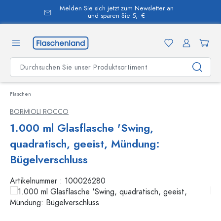
Melden Sie sich jetzt zum Newsletter an
alt springen
und sparen Sie 5,- €
Flaschen
BORMIOLI ROCCO
1.000 ml Glasflasche 'Swing,
quadratisch, geeist, Mündung:
Bügelverschluss
Artikelnummer :
100026280