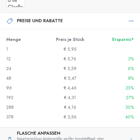
PREISE UND RABATTE
Menge
Preis je Stück
Ersparnis*
1
€ 5,95
12
€ 5,76
3%
24
€ 5,59
6%
48
€ 5,47
8%
96
€ 4,46
25%
192
€ 4,31
27%
288
€ 4,16
30%
378
€ 3,56
40%
FLASCHE ANPASSEN
Bügelverschluss Sondergröße, weißer Kunststoffkopf, roter