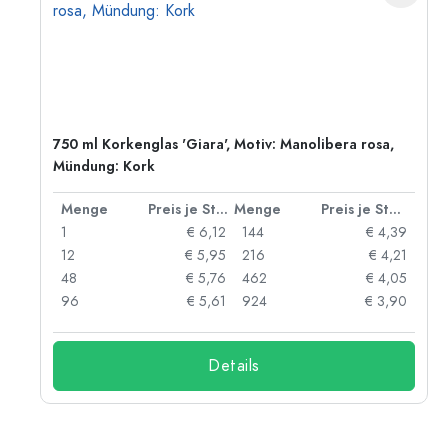
750 ml Korkenglas 'Giara', Motiv: Manolibera rosa,
Mündung: Kork
 Stück
Menge
Preis je Stück
Menge
Preis je Stück
18
1
€ 6,12
144
€ 4,39
90
12
€ 5,95
216
€ 4,21
64
48
€ 5,76
462
€ 4,05
54
96
€ 5,61
924
€ 3,90
Details