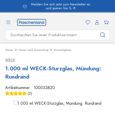
Melden Sie sich jetzt zum Newsletter an
alt springen
und sparen Sie 5,- €
Gläser
Gläser nach Anwendung
Einmachgläser
WECK
1.000 ml WECK-Sturzglas, Mündung:
Rundrand
Artikelnummer :
100033820
(2)
Durchschnittliche Bewertung von 5 von 5 Sternen