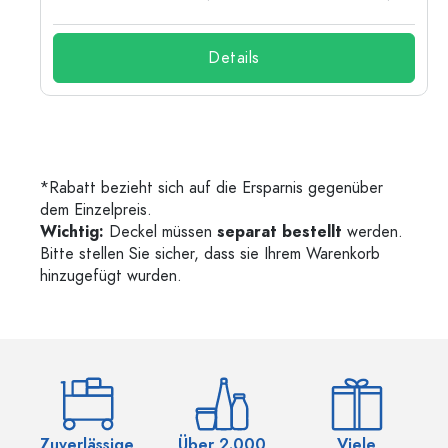
Details
*Rabatt bezieht sich auf die Ersparnis gegenüber
dem Einzelpreis.
Wichtig:
Deckel müssen
separat bestellt
werden.
Bitte stellen Sie sicher, dass sie Ihrem Warenkorb
hinzugefügt wurden.
Zuverlässige
Über 2.000
Viele
Ü