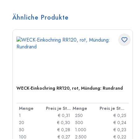
Ähnliche Produkte
WECK-Einkochring RR120, rot, Mündung: Rundrand
 Stück
Menge
Preis je Stück
Menge
Preis je Stück
55
1
€ 0,31
250
€ 0,25
47
20
€ 0,30
500
€ 0,24
33
50
€ 0,28
1.000
€ 0,23
25
100
€ 0,27
2.500
€ 0,22