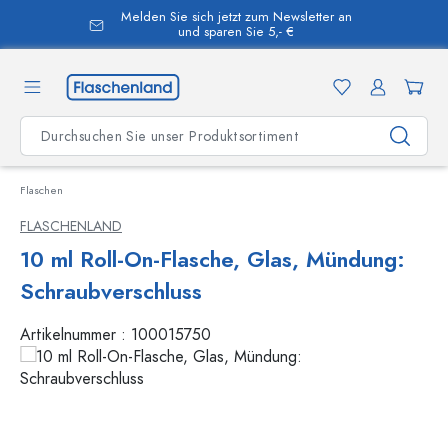
Melden Sie sich jetzt zum Newsletter an
alt springen
und sparen Sie 5,- €
Flaschen
FLASCHENLAND
10 ml Roll-On-Flasche, Glas, Mündung:
Schraubverschluss
Artikelnummer :
100015750