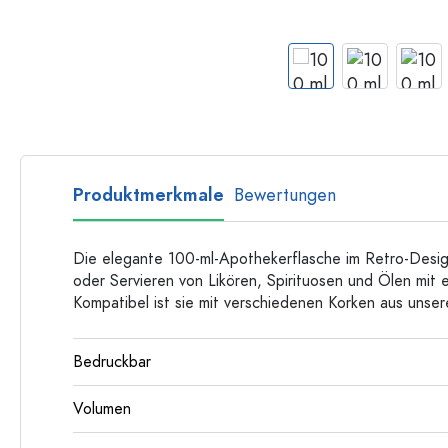
Langhalsflaschen
Mehrkantflaschen
Flaschen nach Material
Glasflaschen
Kunststoffflaschen
Produktmerkmale
Bewertungen
Die elegante 100-ml-Apothekerflasche im Retro-Desig
oder Servieren von Likören, Spirituosen und Ölen mit
Kompatibel ist sie mit verschiedenen Korken aus unse
Bedruckbar
Volumen