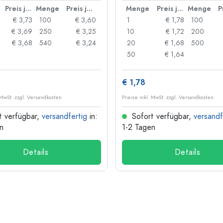
Preis je Stück
Menge
Preis je Stück
Menge
Preis je Stück
Menge
€ 3,73
100
€ 3,60
1
€ 1,78
100
€ 3,69
250
€ 3,25
10
€ 1,72
200
€ 3,68
540
€ 3,24
20
€ 1,68
500
50
€ 1,64
€ 1,78
 MwSt. zzgl. Versandkosten
Preise inkl. MwSt. zzgl. Versandkosten
t verfügbar,
versandfertig
in:
Sofort verfügbar,
versandf
n
1-2 Tagen
Details
Details