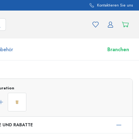
Kontaktieren Sie uns
ubehör
Branchen
nd Produktvariationen
Zu den Gläsern
uration
Jetzt einkaufen
E UND RABATTE