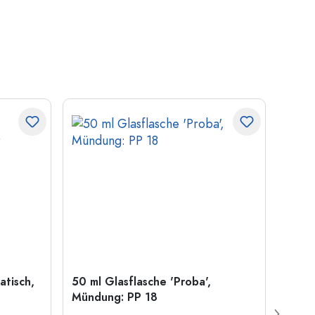
atisch,
50 ml Glasflasche 'Proba',
Kronk
Mündung: PP 18
29 m