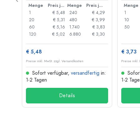
Preis je Stück
Menge
Preis je Stück
Menge
Preis je Stück
Menge
 0,06
1
€ 5,48
240
€ 4,29
1
 0,05
20
€ 5,31
480
€ 3,99
10
 0,04
60
€ 5,16
1.740
€ 3,83
50
 0,03
120
€ 5,02
6.880
€ 3,30
€ 5,48
€ 3,73
Preise inkl. MwSt. zzgl. Versandkosten
Preise inkl.
ig
in:
Sofort verfügbar,
versandfertig
in:
Sofor
1-2 Tagen
1-2 Tage
Details