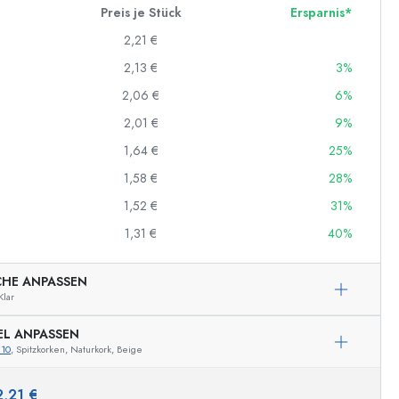
Preis je Stück
Ersparnis*
2,21 €
2,13 €
3%
2,06 €
6%
2,01 €
9%
1,64 €
25%
1,58 €
28%
1,52 €
31%
1,31 €
40%
CHE ANPASSEN
Klar
EL ANPASSEN
810
, Spitzkorken, Naturkork, Beige
Beispielhafte Darstellung
2,21 €