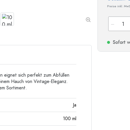
Taschenflaschen
Preise inkl. MwS
Weithalsflaschen
Steinzeugflaschen
Sofort v
Aluminiumflaschen
n eignet sich perfekt zum Abfüllen
 einem Hauch von Vintage-Eleganz.
rem Sortiment.
Ja
100
ml