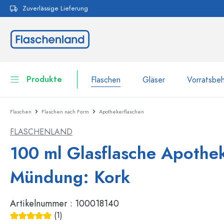
Zuverlässige Lieferung
pringen
Zur Hauptnavigation springen
Produkte
Flaschen
Gläser
Vorratsbeh
Flaschen
Flaschen nach Form
Apothekerflaschen
Flaschen
Zur Kategorie Flaschen
FLASCHENLAND
Gläser
Flaschen nach Marke
100 ml Glasflasche Apothek
WECK-Flaschen
Vorratsbehälter
Mündung: Kork
Geschirr
Flaschen nach Volumen
Artikelnummer :
100018140
Miniaturflaschen
Kosmetikbehälter
100 ml Flaschen
(1)