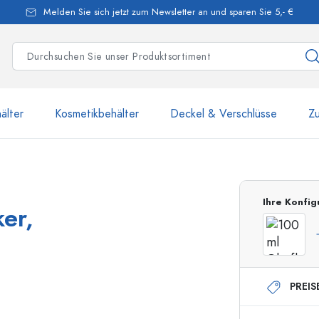
Melden Sie sich jetzt zum Newsletter an und sparen Sie 5,- €
älter
Kosmetikbehälter
Deckel & Verschlüsse
Z
mehr als 2 500 Produkte u
Ihre Konfig
er,
Estal-Flaschen
PREIS
250 ml Flaschen
750 ml Flaschen
500 ml Flaschen
1000 ml Flaschen