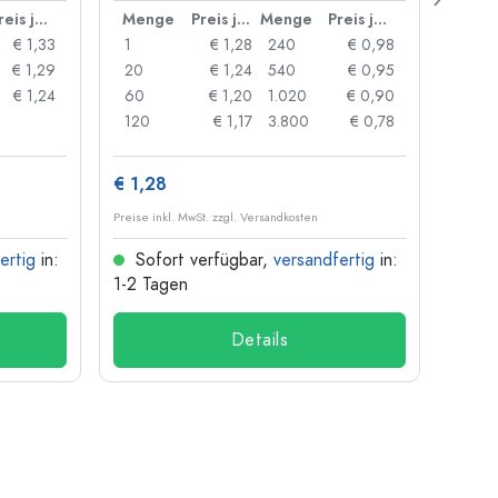
Preis je Stück
Menge
Preis je Stück
Menge
Preis je Stück
Men
€ 1,33
1
€ 1,28
240
€ 0,98
1
€ 1,29
20
€ 1,24
540
€ 0,95
20
€ 1,24
60
€ 1,20
1.020
€ 0,90
50
120
€ 1,17
3.800
€ 0,78
100
€ 1,28
€ 10
Preise inkl. MwSt. zzgl. Versandkosten
Preise i
ertig
in:
Sofort verfügbar,
versandfertig
in:
Sof
1-2 Tagen
1-2 T
Details