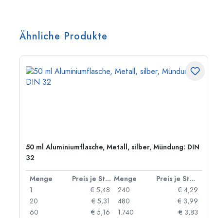
Ähnliche Produkte
50 ml Aluminiumflasche, Metall, silber, Mündung: DIN
32
 Stück
Menge
Preis je Stück
Menge
Preis je Stück
06
1
€ 5,48
240
€ 4,29
05
20
€ 5,31
480
€ 3,99
04
60
€ 5,16
1.740
€ 3,83