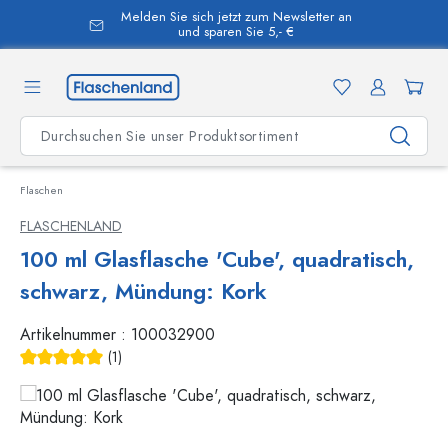
Melden Sie sich jetzt zum Newsletter an
alt springen
und sparen Sie 5,- €
Flaschen
FLASCHENLAND
100 ml Glasflasche 'Cube', quadratisch,
schwarz, Mündung: Kork
Artikelnummer :
100032900
(1)
Durchschnittliche Bewertung von 5 von 5 Sternen