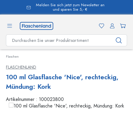
Melden Sie sich jetzt zum Newsletter an
alt springen
und sparen Sie 5,- €
Flaschen
FLASCHENLAND
100 ml Glasflasche 'Nice', rechteckig,
Mündung: Kork
Artikelnummer :
100023800