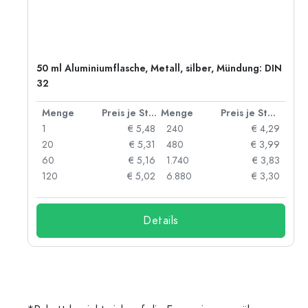
50 ml Aluminiumflasche, Metall, silber, Mündung: DIN
32
 Stück
Menge
Preis je Stück
Menge
Preis je Stück
91
1
€ 5,48
240
€ 4,29
87
20
€ 5,31
480
€ 3,99
84
60
€ 5,16
1.740
€ 3,83
73
120
€ 5,02
6.880
€ 3,30
Details