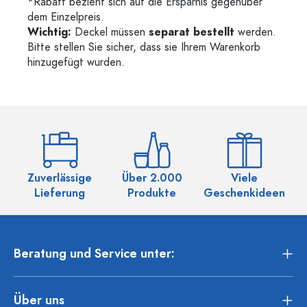
*Rabatt bezieht sich auf die Ersparnis gegenüber
dem Einzelpreis.
Wichtig:
Deckel müssen
separat bestellt
werden.
Bitte stellen Sie sicher, dass sie Ihrem Warenkorb
hinzugefügt wurden.
Zuverlässige
Über 2.000
Viele
Ü
Lieferung
Produkte
Geschenkideen
Beratung und Service unter:
Über uns