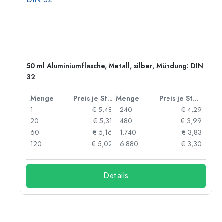
50 ml Aluminiumflasche, Metall, silber, Mündung: DIN
32
 Stück
Menge
Preis je Stück
Menge
Preis je Stück
91
1
€ 5,48
240
€ 4,29
87
20
€ 5,31
480
€ 3,99
84
60
€ 5,16
1.740
€ 3,83
73
120
€ 5,02
6.880
€ 3,30
Details