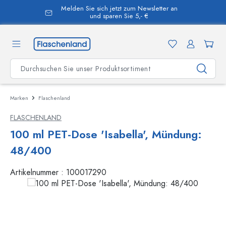
Melden Sie sich jetzt zum Newsletter an
alt springen
und sparen Sie 5,- €
Marken
Flaschenland
FLASCHENLAND
100 ml PET-Dose 'Isabella', Mündung:
48/400
Artikelnummer :
100017290