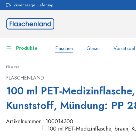
Zuverlässige Lieferung
pringen
Zur Hauptnavigation springen
Produkte
Flaschen
Gläser
Vorratsbeh
Flaschen
Flaschen
Zur Kategorie Flaschen
FLASCHENLAND
Gläser
100 ml PET-Medizinflasche,
Flaschen nach Marke
WECK-Flaschen
Vorratsbehälter
Kunststoff, Mündung: PP 2
Geschirr
Flaschen nach Volumen
Artikelnummer :
100014300
Miniaturflaschen
Kosmetikbehälter
100 ml Flaschen