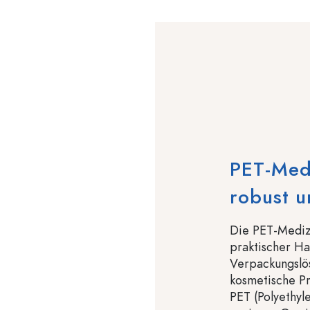
PET-Medi
robust u
Die PET-Medizi
praktischer Ha
Verpackungslö
kosmetische P
PET (Polyethyl