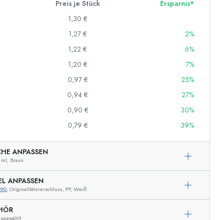
Preis je Stück
Ersparnis*
1,30 €
1,27 €
2%
1,22 €
6%
1,20 €
7%
0,97 €
25%
0,94 €
27%
0,90 €
30%
0,79 €
39%
CHE ANPASSEN
 ml,
Braun
EL ANPASSEN
890
, Originalitätsverschluss, PP, Weiß
Beispielhafte Darstellung
HÖR
usgewählt