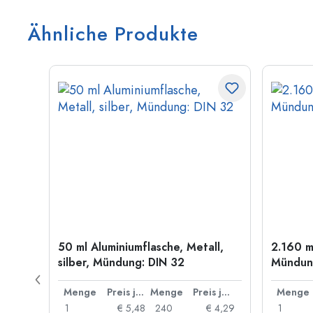
Ähnliche Produkte
50 ml Aluminiumflasche, Metall,
2.160 m
g: PP
silber, Mündung: DIN 32
Mündung
Preis je Stück
Menge
Preis je Stück
Menge
Preis je Stück
Menge
 0,91
1
€ 5,48
240
€ 4,29
1