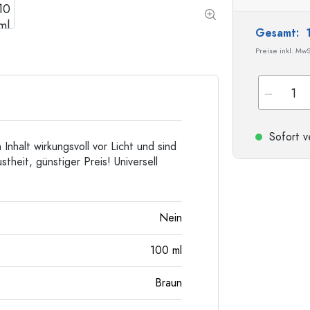
Taschenflaschen
Weithalsflaschen
Gesamt:
Preise inkl. MwS
Steinzeugflaschen
Aluminiumflaschen
Sofort v
nhalt wirkungsvoll vor Licht und sind
theit, günstiger Preis! Universell
Nein
100
ml
Braun