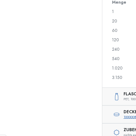
700 ml Flaschen
Menge
1
20
Spenderflaschen
Airless Dispenser
60
Sprühflaschen
Roll-on Flaschen
120
240
540
Spirituosenflaschen
Quetschflaschen
1.020
Likörflaschen
Einmachflaschen
Saftflaschen
Flaschen mit Motiv
3.150
Parfumflakons
Ginflaschen
Nagellackflaschen
Weihnachtsflaschen
FLAS
Miniatur-/Sampleflaschen
Dekorative Flaschen
PET,
100
DECK
100000
Sonderform-Flaschen
Zylinderflaschen
ZUBE
Rundschulterflaschen
Glas- & Weinballons
nichts a