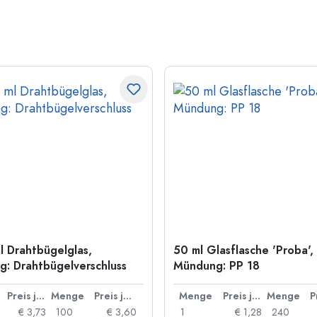
l Drahtbügelglas,
50 ml Glasflasche 'Proba',
: Drahtbügelverschluss
Mündung: PP 18
Preis je Stück
Menge
Preis je Stück
Menge
Preis je Stück
Menge
€ 3,73
100
€ 3,60
1
€ 1,28
240