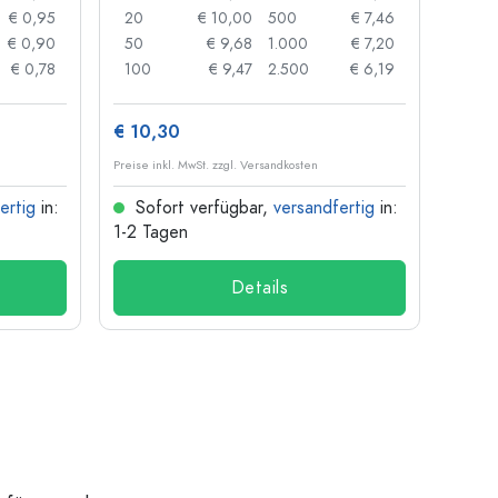
€ 0,95
20
€ 10,00
500
€ 7,46
24
€ 0,90
50
€ 9,68
1.000
€ 7,20
72
€ 0,78
100
€ 9,47
2.500
€ 6,19
120
€ 10,30
€ 1,3
Preise inkl. MwSt. zzgl. Versandkosten
Preise i
ertig
in:
Sofort verfügbar,
versandfertig
in:
Sof
1-2 Tagen
1-2 T
Details