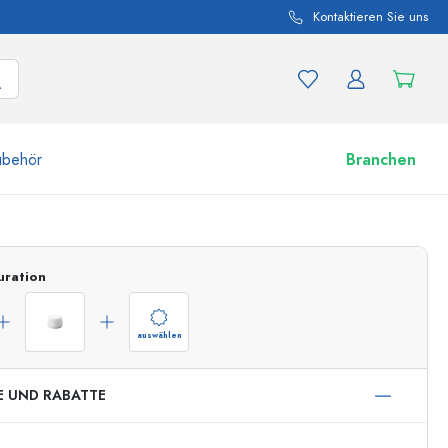
Kontaktieren Sie uns
ubehör
Branchen
nd Produktvariationen
Zu den Gläsern
uration
Jetzt einkaufen
auswählen
E UND RABATTE