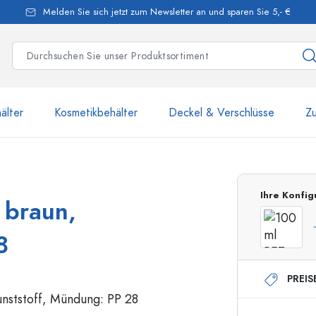
Melden Sie sich jetzt zum Newsletter an und sparen Sie 5,- €
älter
Kosmetikbehälter
Deckel & Verschlüsse
Z
mehr als 2 500 Produkte u
Ihre Konfig
 braun,
Estal-Flaschen
8
PREIS
250 ml Flaschen
750 ml Flaschen
500 ml Flaschen
1000 ml Flaschen