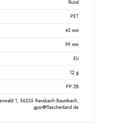
Rund
PET
45
mm
99
mm
EU
12
g
PP 28
enwald 1, 56235 Ransbach-Baumbach,
gpsr@flaschenland.de