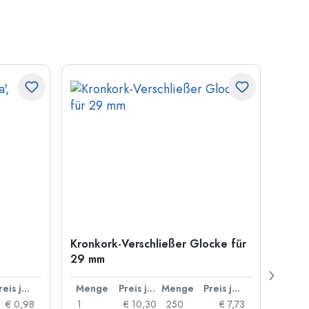
Kronkork-Verschließer Glocke für
500 m
29 mm
Carré
Münd
Preis je Stück
Menge
Preis je Stück
Menge
Preis je Stück
Men
€ 0,98
1
€ 10,30
250
€ 7,73
1