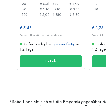
 0,87
20
€ 5,31
480
€ 3,99
10
 0,84
60
€ 5,16
1.740
€ 3,83
50
 0,73
120
€ 5,02
6.880
€ 3,30
€ 5,48
€ 3,73
Preise inkl. MwSt. zzgl. Versandkosten
Preise inkl.
ig
in:
Sofort verfügbar,
versandfertig
in:
Sofor
1-2 Tagen
1-2 Tage
Details
*Rabatt bezieht sich auf die Ersparnis gegenüber d