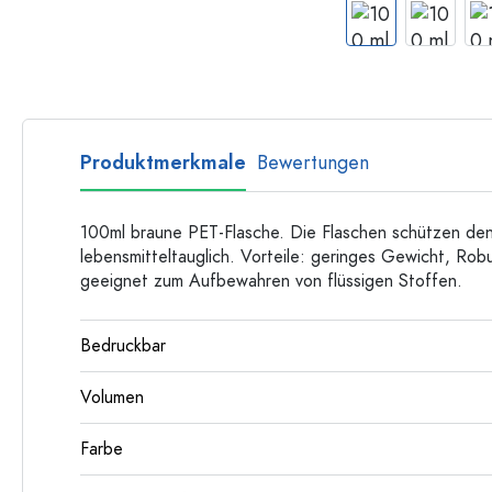
Langhalsflaschen
Mehrkantflaschen
Flaschen nach Material
Glasflaschen
Produktmerkmale
Bewertungen
Kunststoffflaschen
100ml braune PET-Flasche. Die Flaschen schützen den I
lebensmitteltauglich. Vorteile: geringes Gewicht, Robus
geeignet zum Aufbewahren von flüssigen Stoffen.
Bedruckbar
Volumen
Farbe