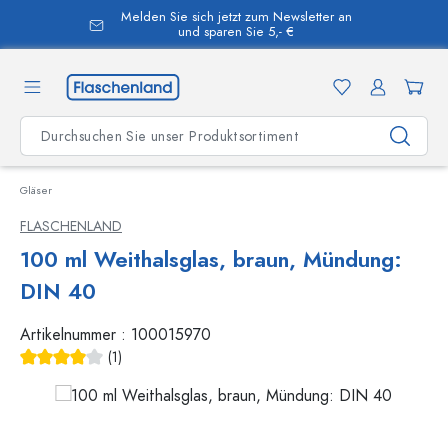
Melden Sie sich jetzt zum Newsletter an
alt springen
und sparen Sie 5,- €
Gläser
FLASCHENLAND
100 ml Weithalsglas, braun, Mündung:
DIN 40
Artikelnummer :
100015970
(1)
Durchschnittliche Bewertung von 4 von 5 Sternen