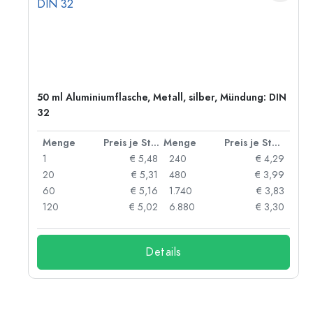
50 ml Aluminiumflasche, Metall, silber, Mündung: DIN
32
 Stück
Menge
Preis je Stück
Menge
Preis je Stück
91
1
€ 5,48
240
€ 4,29
87
20
€ 5,31
480
€ 3,99
84
60
€ 5,16
1.740
€ 3,83
73
120
€ 5,02
6.880
€ 3,30
Details