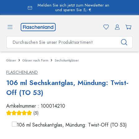
Melden Sie sich jetzt zum Newsletter an
alt springen
und sparen Sie 5,- €
Gläser
Gläser nach Form
Sechskantgläser
FLASCHENLAND
106 ml Sechskantglas, Mündung: Twist-
Off (TO 53)
Artikelnummer :
100014210
(5)
Durchschnittliche Bewertung von 5 von 5 Sternen