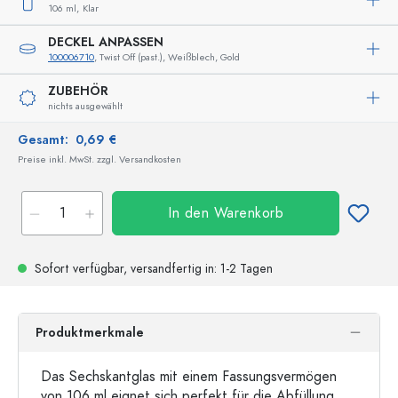
106 ml,
Klar
DECKEL ANPASSEN
100006710
, Twist Off (past.), Weißblech, Gold
ZUBEHÖR
nichts ausgewählt
Gesamt:
0,69 €
Preise inkl. MwSt. zzgl. Versandkosten
In den Warenkorb
Sofort verfügbar,
versandfertig
in: 1-2 Tagen
Produktmerkmale
Das Sechskantglas mit einem Fassungsvermögen
von 106 ml eignet sich perfekt für die Abfüllung