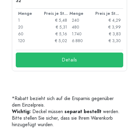
32
 Stück
Menge
Preis je Stück
Menge
Preis je Stück
91
1
€ 5,48
240
€ 4,29
87
20
€ 5,31
480
€ 3,99
84
60
€ 5,16
1.740
€ 3,83
73
120
€ 5,02
6.880
€ 3,30
Details
*Rabatt bezieht sich auf die Ersparnis gegenüber
dem Einzelpreis.
Wichtig:
Deckel müssen
separat bestellt
werden.
Bitte stellen Sie sicher, dass sie Ihrem Warenkorb
hinzugefügt wurden.