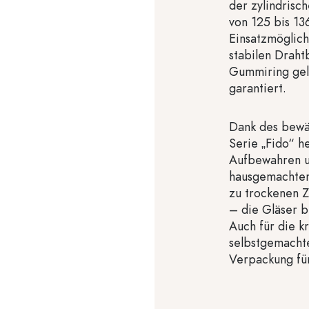
der zylindris
von 125 bis 136
Einsatzmöglich
stabilen Draht
Gummiring geli
garantiert.
Dank des bewäh
Serie „Fido“ 
Aufbewahren u
hausgemachten
zu trockenen 
– die Gläser b
Auch für die k
selbstgemachte
Verpackung für