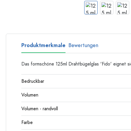
Langhalsflaschen
Mehrkantflaschen
Flaschen nach Material
Glasflaschen
Kunststoffflaschen
Produktmerkmale
Bewertungen
Das formschöne 125ml Drahtbügelglas 'Fido' eignet s
Bedruckbar
Volumen
Volumen - randvoll
Farbe