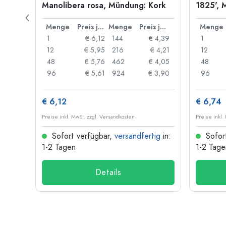
Manolibera rosa, Mündung: Kork
1825', 
Preis je Stück
Menge
Preis je Stück
Menge
Preis je Stück
Menge
 8,54
1
€ 6,12
144
€ 4,39
1
 8,22
12
€ 5,95
216
€ 4,21
12
€ 7,91
48
€ 5,76
462
€ 4,05
48
 7,66
96
€ 5,61
924
€ 3,90
96
€ 6,12
€ 6,74
Preise inkl. MwSt. zzgl. Versandkosten
Preise inkl.
ig
in:
Sofort verfügbar,
versandfertig
in:
Sofor
1-2 Tagen
1-2 Tage
Details