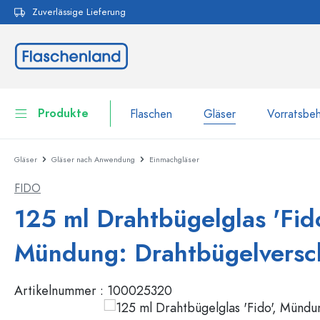
Zuverlässige Lieferung
pringen
Zur Hauptnavigation springen
Produkte
Flaschen
Gläser
Vorratsbeh
Gläser
Gläser nach Anwendung
Einmachgläser
Flaschen
Zur Kategorie Flaschen
FIDO
Gläser
Flaschen nach Marke
125 ml Drahtbügelglas 'Fido
WECK-Flaschen
Vorratsbehälter
Mündung: Drahtbügelversc
Geschirr
Flaschen nach Volumen
Artikelnummer :
100025320
Miniaturflaschen
Kosmetikbehälter
100 ml Flaschen