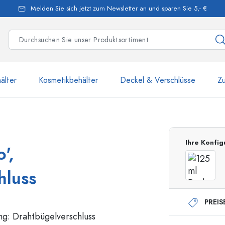
Melden Sie sich jetzt zum Newsletter an und sparen Sie 5,- €
älter
Kosmetikbehälter
Deckel & Verschlüsse
Z
mehr als 2 500 Produkte u
Ihre Konfig
',
Estal-Flaschen
hluss
PREIS
250 ml Flaschen
750 ml Flaschen
500 ml Flaschen
1000 ml Flaschen