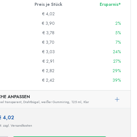
Preis je Stück
Ersparnis*
€ 4,02
€ 3,90
2%
€ 3,78
5%
€ 3,70
7%
€ 3,03
24%
€ 2,91
27%
€ 2,82
29%
€ 2,42
39%
CHE ANPASSEN
el transparent, Drahtbügel, weißer Gummiring,
125 ml,
Klar
€ 4,02
Beispielhafte Darstellung
t. zzgl. Versandkosten