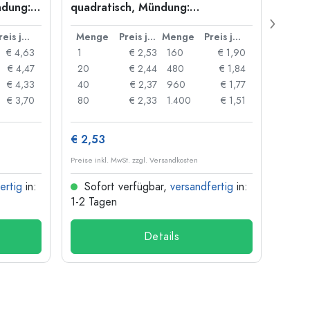
ndung:
quadratisch, Mündung:
Stagi
Bügelverschluss
Schra
Preis je Stück
Menge
Preis je Stück
Menge
Preis je Stück
Men
€ 4,63
1
€ 2,53
160
€ 1,90
1
€ 4,47
20
€ 2,44
480
€ 1,84
12
€ 4,33
40
€ 2,37
960
€ 1,77
48
€ 3,70
80
€ 2,33
1.400
€ 1,51
96
€ 2,53
€ 3,
Preise inkl. MwSt. zzgl. Versandkosten
Preise i
ertig
in:
Sofort verfügbar,
versandfertig
in:
Sof
1-2 Tagen
1-2 T
Details