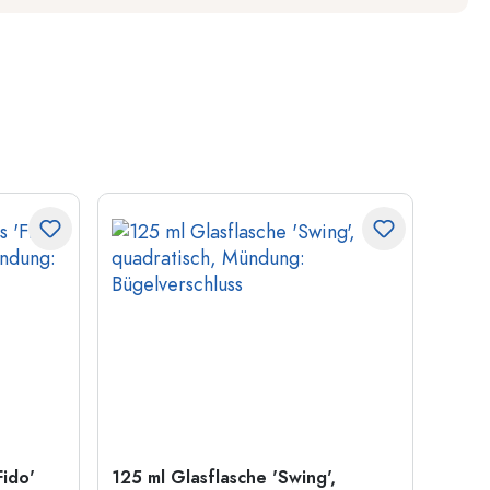
Fido'
125 ml Glasflasche 'Swing',
1.000