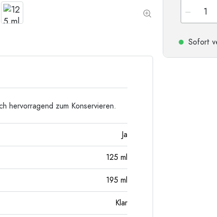
Taschenflaschen
Weithalsflaschen
Sofort v
Steinzeugflaschen
Aluminiumflaschen
ich hervorragend zum Konservieren.
Ja
125
ml
195
ml
Klar