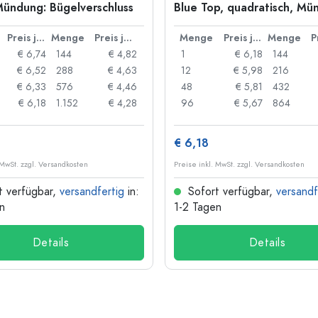
Mündung: Bügelverschluss
Blue Top, quadratisch, Mü
Drahtbügelverschluss
Preis je Stück
Menge
Preis je Stück
Menge
Preis je Stück
Menge
€ 6,74
144
€ 4,82
1
€ 6,18
144
€ 6,52
288
€ 4,63
12
€ 5,98
216
€ 6,33
576
€ 4,46
48
€ 5,81
432
€ 6,18
1.152
€ 4,28
96
€ 5,67
864
€ 6,18
 MwSt. zzgl. Versandkosten
Preise inkl. MwSt. zzgl. Versandkosten
t verfügbar,
versandfertig
in:
Sofort verfügbar,
versandf
n
1-2 Tagen
Details
Details