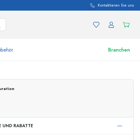
Kontaktieren Sie uns
ubehör
Branchen
nd Produktvariationen
Zu den Gläsern
uration
Jetzt einkaufen
E UND RABATTE