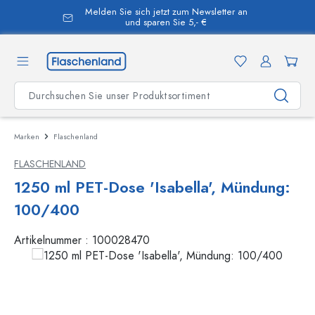
Melden Sie sich jetzt zum Newsletter an
alt springen
und sparen Sie 5,- €
Marken
Flaschenland
FLASCHENLAND
1250 ml PET-Dose 'Isabella', Mündung:
100/400
Artikelnummer :
100028470