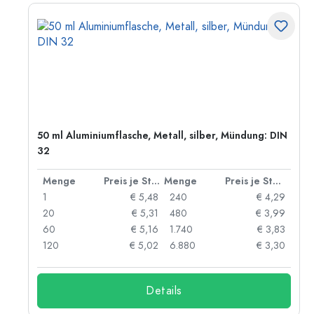
50 ml Aluminiumflasche, Metall, silber, Mündung: DIN
32
 Stück
Menge
Preis je Stück
Menge
Preis je Stück
06
1
€ 5,48
240
€ 4,29
05
20
€ 5,31
480
€ 3,99
04
60
€ 5,16
1.740
€ 3,83
03
120
€ 5,02
6.880
€ 3,30
Details