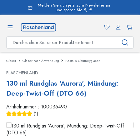
Melden Sie sich jetzt zum Newsletter an
alt springen
und sparen Sie 5,- €
Gläser
Gläser nach Anwendung
Pesto- & Chutneygläser
FLASCHENLAND
130 ml Rundglas 'Aurora', Mündung:
Deep-Twist-Off (DTO 66)
Artikelnummer :
100035490
(1)
Durchschnittliche Bewertung von 5 von 5 Sternen