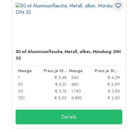
50 ml Aluminiumflasche, Metall, silber, Mündung: DIN
32
 Stück
Menge
Preis je Stück
Menge
Preis je Stück
06
1
€ 5,48
240
€ 4,29
05
20
€ 5,31
480
€ 3,99
04
60
€ 5,16
1.740
€ 3,83
03
120
€ 5,02
6.880
€ 3,30
Details