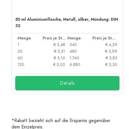
50 ml Aluminiumflasche, Metall, silber, Mündung: DIN
32
 Stück
Menge
Preis je Stück
Menge
Preis je Stück
91
1
€ 5,48
240
€ 4,29
87
20
€ 5,31
480
€ 3,99
84
60
€ 5,16
1.740
€ 3,83
73
120
€ 5,02
6.880
€ 3,30
Details
*Rabatt bezieht sich auf die Ersparnis gegenüber
dem Einzelpreis.