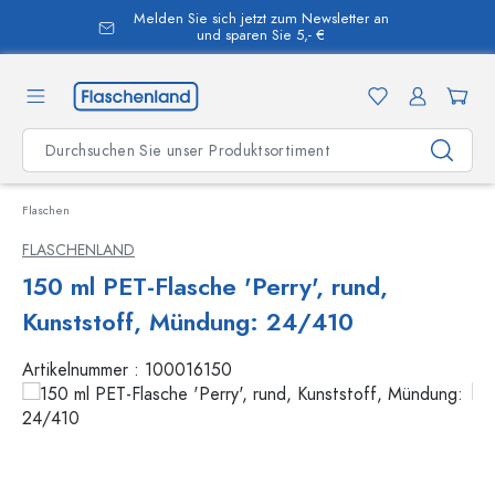
Melden Sie sich jetzt zum Newsletter an
alt springen
und sparen Sie 5,- €
Flaschen
FLASCHENLAND
150 ml PET-Flasche 'Perry', rund,
Kunststoff, Mündung: 24/410
Artikelnummer :
100016150