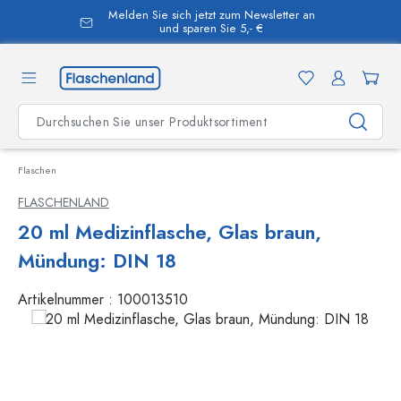
Melden Sie sich jetzt zum Newsletter an
alt springen
und sparen Sie 5,- €
Flaschen
FLASCHENLAND
20 ml Medizinflasche, Glas braun,
Mündung: DIN 18
Artikelnummer :
100013510