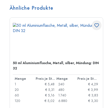
Ähnliche Produkte
50 ml Aluminiumflasche, Metall, silber, Mündung: DIN
32
 Stück
Menge
Preis je Stück
Menge
Preis je Stück
91
1
€ 5,48
240
€ 4,29
87
20
€ 5,31
480
€ 3,99
84
60
€ 5,16
1.740
€ 3,83
73
120
€ 5,02
6.880
€ 3,30