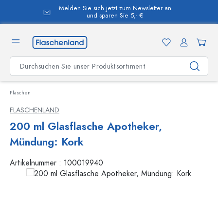
Melden Sie sich jetzt zum Newsletter an
alt springen
und sparen Sie 5,- €
Flaschen
FLASCHENLAND
200 ml Glasflasche Apotheker,
Mündung: Kork
Artikelnummer :
100019940