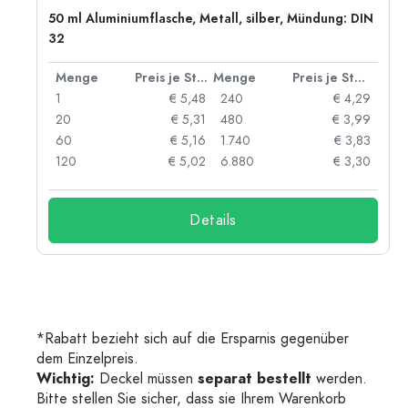
50 ml Aluminiumflasche, Metall, silber, Mündung: DIN
32
 Stück
Menge
Preis je Stück
Menge
Preis je Stück
06
1
€ 5,48
240
€ 4,29
05
20
€ 5,31
480
€ 3,99
04
60
€ 5,16
1.740
€ 3,83
03
120
€ 5,02
6.880
€ 3,30
Details
*Rabatt bezieht sich auf die Ersparnis gegenüber
dem Einzelpreis.
Wichtig:
Deckel müssen
separat bestellt
werden.
Bitte stellen Sie sicher, dass sie Ihrem Warenkorb