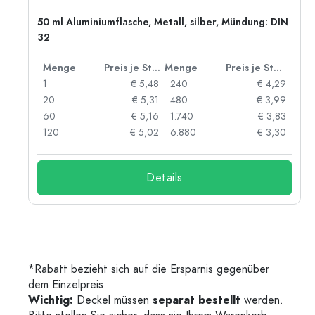
50 ml Aluminiumflasche, Metall, silber, Mündung: DIN
32
 Stück
Menge
Preis je Stück
Menge
Preis je Stück
91
1
€ 5,48
240
€ 4,29
87
20
€ 5,31
480
€ 3,99
84
60
€ 5,16
1.740
€ 3,83
73
120
€ 5,02
6.880
€ 3,30
Details
*Rabatt bezieht sich auf die Ersparnis gegenüber
dem Einzelpreis.
Wichtig:
Deckel müssen
separat bestellt
werden.