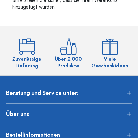
Bitte stellen Sie sicher, dass sie Ihrem Warenkorb
hinzugefügt wurden.
Zuverlässige
Über 2.000
Viele
Ü
Lieferung
Produkte
Geschenkideen
Beratung und Service unter:
Über uns
Bestellinformationen