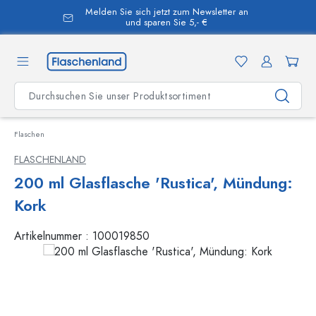
Melden Sie sich jetzt zum Newsletter an
alt springen
und sparen Sie 5,- €
Flaschen
FLASCHENLAND
200 ml Glasflasche 'Rustica', Mündung:
Kork
Artikelnummer :
100019850