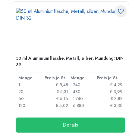
50 ml Aluminiumflasche, Metall, silber, Mündung: DIN
32
 Stück
Menge
Preis je Stück
Menge
Preis je Stück
91
1
€ 5,48
240
€ 4,29
87
20
€ 5,31
480
€ 3,99
84
60
€ 5,16
1.740
€ 3,83
73
120
€ 5,02
6.880
€ 3,30
Details