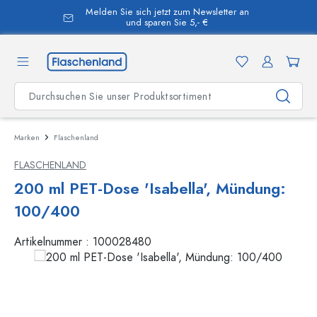
Melden Sie sich jetzt zum Newsletter an
alt springen
und sparen Sie 5,- €
Marken
Flaschenland
FLASCHENLAND
200 ml PET-Dose 'Isabella', Mündung:
100/400
Artikelnummer :
100028480