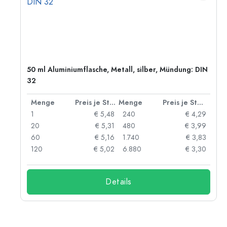
50 ml Aluminiumflasche, Metall, silber, Mündung: DIN
32
 Stück
Menge
Preis je Stück
Menge
Preis je Stück
91
1
€ 5,48
240
€ 4,29
87
20
€ 5,31
480
€ 3,99
84
60
€ 5,16
1.740
€ 3,83
73
120
€ 5,02
6.880
€ 3,30
Details