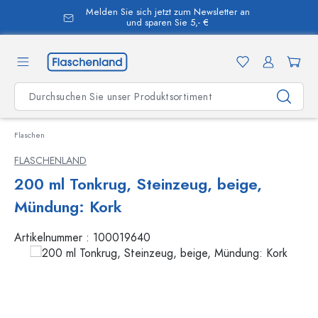
Melden Sie sich jetzt zum Newsletter an
alt springen
und sparen Sie 5,- €
Flaschen
FLASCHENLAND
200 ml Tonkrug, Steinzeug, beige,
Mündung: Kork
Artikelnummer :
100019640