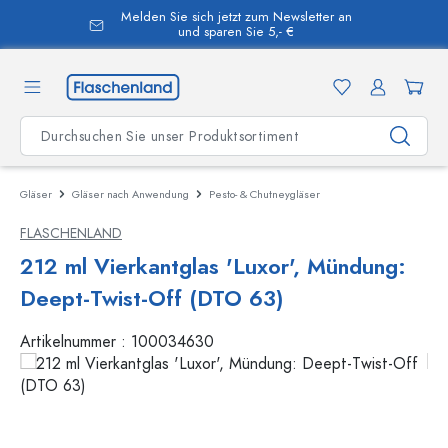
Melden Sie sich jetzt zum Newsletter an
alt springen
und sparen Sie 5,- €
Gläser
Gläser nach Anwendung
Pesto- & Chutneygläser
FLASCHENLAND
212 ml Vierkantglas 'Luxor', Mündung:
Deept-Twist-Off (DTO 63)
Artikelnummer :
100034630