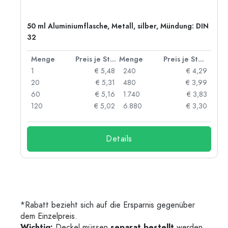
50 ml Aluminiumflasche, Metall, silber, Mündung: DIN
32
 Stück
Menge
Preis je Stück
Menge
Preis je Stück
91
1
€ 5,48
240
€ 4,29
87
20
€ 5,31
480
€ 3,99
84
60
€ 5,16
1.740
€ 3,83
73
120
€ 5,02
6.880
€ 3,30
Details
*Rabatt bezieht sich auf die Ersparnis gegenüber
dem Einzelpreis.
Wichtig:
Deckel müssen
separat bestellt
werden.