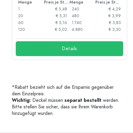
 Stück
Menge
Preis je Stück
Menge
Preis je Stück
91
1
€ 5,48
240
€ 4,29
87
20
€ 5,31
480
€ 3,99
84
60
€ 5,16
1.740
€ 3,83
73
120
€ 5,02
6.880
€ 3,30
Details
*Rabatt bezieht sich auf die Ersparnis gegenüber
dem Einzelpreis.
Wichtig:
Deckel müssen
separat bestellt
werden.
Bitte stellen Sie sicher, dass sie Ihrem Warenkorb
hinzugefügt wurden.