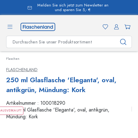
Melden Sie sich jetzt zum Newsletter an
alt springen
und sparen Sie 5,- €
Flaschen
FLASCHENLAND
250 ml Glasflasche 'Eleganta', oval,
antikgrün, Mündung: Kork
Artikelnummer :
100018290
AUSVERKAUFT