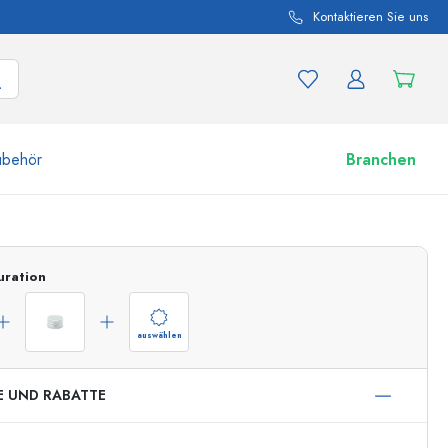
Kontaktieren Sie uns
ubehör
Branchen
nd Produktvariationen
Zu den Gläsern
uration
Jetzt einkaufen
auswählen
E UND RABATTE