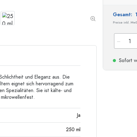
Taschenflaschen
Weithalsflaschen
Gesamt:
Preise inkl. MwS
Steinzeugflaschen
Aluminiumflaschen
Sofort v
Schlichtheit und Eleganz aus. Die
ltern eignet sich hervorragend zum
n Spezialitäten. Sie ist kälte- und
mikrowellenfest.
Ja
250
ml