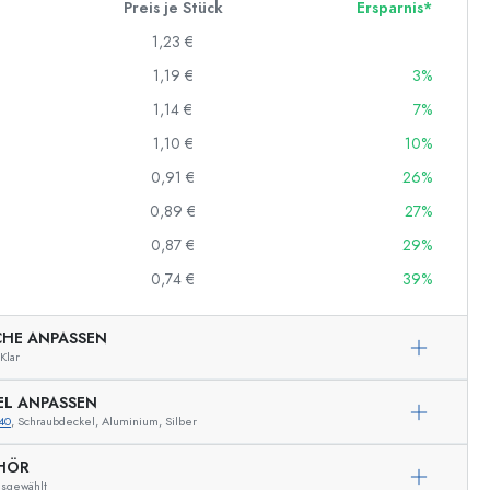
Preis je Stück
Ersparnis*
1,23 €
1,19 €
3%
1,14 €
7%
1,10 €
10%
0,91 €
26%
0,89 €
27%
0,87 €
29%
0,74 €
39%
CHE ANPASSEN
Klar
EL ANPASSEN
40
, Schraubdeckel, Aluminium, Silber
HÖR
Beispielhafte Darstellung
usgewählt