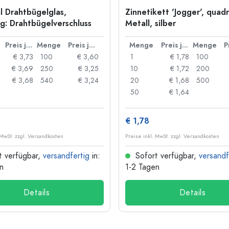
l Drahtbügelglas,
Zinnetikett 'Jogger', quadr
: Drahtbügelverschluss
Metall, silber
Preis je Stück
Menge
Preis je Stück
Menge
Preis je Stück
Menge
€ 3,73
100
€ 3,60
1
€ 1,78
100
€ 3,69
250
€ 3,25
10
€ 1,72
200
€ 3,68
540
€ 3,24
20
€ 1,68
500
50
€ 1,64
€ 1,78
 MwSt. zzgl. Versandkosten
Preise inkl. MwSt. zzgl. Versandkosten
t verfügbar,
versandfertig
in:
Sofort verfügbar,
versandf
n
1-2 Tagen
Details
Details