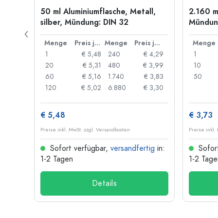
old
50 ml Aluminiumflasche, Metall,
2.160 m
silber, Mündung: DIN 32
Mündung
Preis je Stück
Menge
Preis je Stück
Menge
Preis je Stück
Menge
 0,06
1
€ 5,48
240
€ 4,29
1
 0,05
20
€ 5,31
480
€ 3,99
10
 0,04
60
€ 5,16
1.740
€ 3,83
50
 0,03
120
€ 5,02
6.880
€ 3,30
€ 5,48
€ 3,73
Preise inkl. MwSt. zzgl. Versandkosten
Preise inkl.
ig
in:
Sofort verfügbar,
versandfertig
in:
Sofor
1-2 Tagen
1-2 Tage
Details