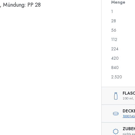
700 ml Flaschen
Menge
1
28
Spenderflaschen
Airless Dispenser
56
Sprühflaschen
Roll-on Flaschen
112
224
420
Spirituosenflaschen
Quetschflaschen
840
Likörflaschen
Einmachflaschen
Saftflaschen
Flaschen mit Motiv
2.520
Parfumflakons
Ginflaschen
Nagellackflaschen
Weihnachtsflaschen
FLAS
Miniatur-/Sampleflaschen
Dekorative Flaschen
250 ml,
DECK
1000143
Sonderform-Flaschen
Zylinderflaschen
ZUBE
Rundschulterflaschen
Glas- & Weinballons
nichts a