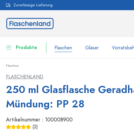
Zuverlässige Lieferung
pringen
Zur Hauptnavigation springen
Produkte
Flaschen
Gläser
Vorratsbeh
Flaschen
Flaschen
Zur Kategorie Flaschen
FLASCHENLAND
Gläser
250 ml Glasflasche Geradh
Flaschen nach Marke
WECK-Flaschen
Vorratsbehälter
Mündung: PP 28
Geschirr
Flaschen nach Volumen
Artikelnummer :
100008900
Miniaturflaschen
Kosmetikbehälter
(2)
100 ml Flaschen
Durchschnittliche Bewertung von 5 von 5 Sternen