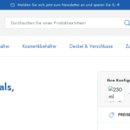
Melden Sie sich jetzt zum Newsletter an und sparen Sie 5,- €
älter
Kosmetikbehälter
Deckel & Verschlüsse
Z
mehr als 2 500 Produkte u
Ihre Konfig
als,
Estal-Flaschen
PREIS
250 ml Flaschen
750 ml Flaschen
500 ml Flaschen
1000 ml Flaschen