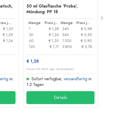
atisch,
50 ml Glasflasche 'Proba',
Kronk
Mündung: PP 18
29 m
Preis je Stück
Menge
Preis je Stück
Menge
Preis je Stück
Men
€ 1,33
1
€ 1,28
240
€ 0,98
1
€ 1,29
20
€ 1,24
540
€ 0,95
20
€ 1,24
60
€ 1,20
1.020
€ 0,90
50
120
€ 1,17
3.800
€ 0,78
100
€ 1,28
€ 10
Preise inkl. MwSt. zzgl. Versandkosten
Preise i
ertig
in:
Sofort verfügbar,
versandfertig
in:
Sof
1-2 Tagen
1-2 T
Details