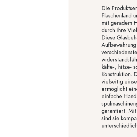
Die Produktse
Flaschenland u
mit geradem Ha
durch ihre Vie
Diese Glasbehäl
Aufbewahrung u
verschiedenste
widerstandsfäh
kälte-, hitze-
Konstruktion. 
vielseitig ein
ermöglicht ein
einfache Handh
spülmaschineng
garantiert. M
sind sie kompak
unterschiedli