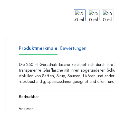
Langhalsflaschen
Mehrkantflaschen
Flaschen nach Material
Glasflaschen
Kunststoffflaschen
Produktmerkmale
Bewertungen
Die 250-ml-Geradhalsflasche zeichnet sich durch ihre 
transparente Glasflasche mit ihren abgerundeten Schu
Abfüllen von Säften, Sirup, Saucen, Likören und andere
hitzebeständig, spülmaschinengeeignet und ofen- und 
Bedruckbar
Volumen