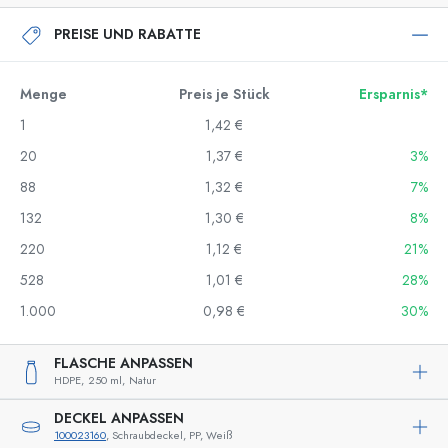
PREISE UND RABATTE
Menge
Preis je Stück
Ersparnis*
1
1,42 €
20
1,37 €
3%
88
1,32 €
7%
132
1,30 €
8%
220
1,12 €
21%
528
1,01 €
28%
1.000
0,98 €
30%
FLASCHE ANPASSEN
HDPE,
250 ml,
Natur
DECKEL ANPASSEN
100023160
, Schraubdeckel, PP, Weiß