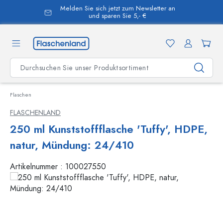
Melden Sie sich jetzt zum Newsletter an
alt springen
und sparen Sie 5,- €
Flaschen
FLASCHENLAND
250 ml Kunststoffflasche 'Tuffy', HDPE,
natur, Mündung: 24/410
Artikelnummer :
100027550