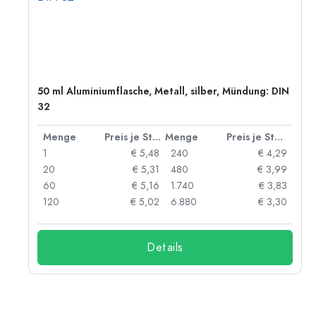
50 ml Aluminiumflasche, Metall, silber, Mündung: DIN
32
 Stück
Menge
Preis je Stück
Menge
Preis je Stück
91
1
€ 5,48
240
€ 4,29
87
20
€ 5,31
480
€ 3,99
84
60
€ 5,16
1.740
€ 3,83
73
120
€ 5,02
6.880
€ 3,30
Details