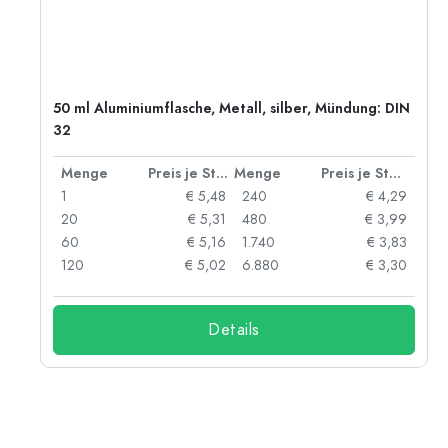
50 ml Aluminiumflasche, Metall, silber, Mündung: DIN
32
 Stück
Menge
Preis je Stück
Menge
Preis je Stück
91
1
€ 5,48
240
€ 4,29
87
20
€ 5,31
480
€ 3,99
84
60
€ 5,16
1.740
€ 3,83
73
120
€ 5,02
6.880
€ 3,30
Details