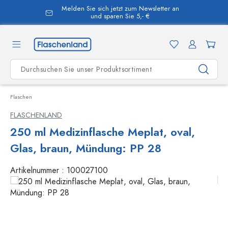
Melden Sie sich jetzt zum Newsletter an
alt springen
und sparen Sie 5,- €
Flaschen
FLASCHENLAND
250 ml Medizinflasche Meplat, oval,
Glas, braun, Mündung: PP 28
Artikelnummer :
100027100