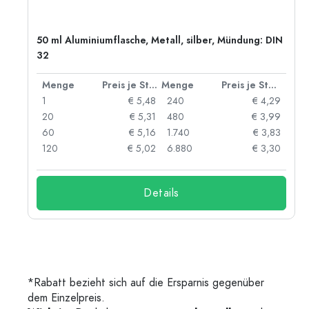
50 ml Aluminiumflasche, Metall, silber, Mündung: DIN
32
 Stück
Menge
Preis je Stück
Menge
Preis je Stück
91
1
€ 5,48
240
€ 4,29
87
20
€ 5,31
480
€ 3,99
84
60
€ 5,16
1.740
€ 3,83
73
120
€ 5,02
6.880
€ 3,30
Details
*Rabatt bezieht sich auf die Ersparnis gegenüber
dem Einzelpreis.