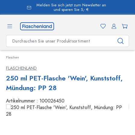
Melden Sie sich jetzt zum Newsletter an
alt springen
und sparen Sie 5,- €
Flaschen
FLASCHENLAND
250 ml PET-Flasche 'Wein', Kunststoff,
Mündung: PP 28
Artikelnummer :
100026450