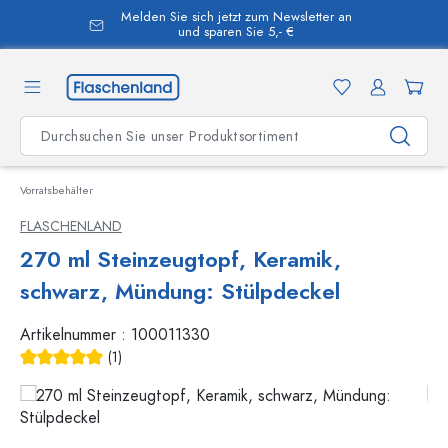
Melden Sie sich jetzt zum Newsletter an
alt springen
und sparen Sie 5,- €
Vorratsbehälter
FLASCHENLAND
270 ml Steinzeugtopf, Keramik,
schwarz, Mündung: Stülpdeckel
Artikelnummer :
100011330
(1)
Durchschnittliche Bewertung von 5 von 5 Sternen