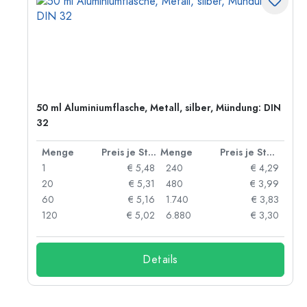
50 ml Aluminiumflasche, Metall, silber, Mündung: DIN
32
 Stück
Menge
Preis je Stück
Menge
Preis je Stück
91
1
€ 5,48
240
€ 4,29
87
20
€ 5,31
480
€ 3,99
84
60
€ 5,16
1.740
€ 3,83
73
120
€ 5,02
6.880
€ 3,30
Details