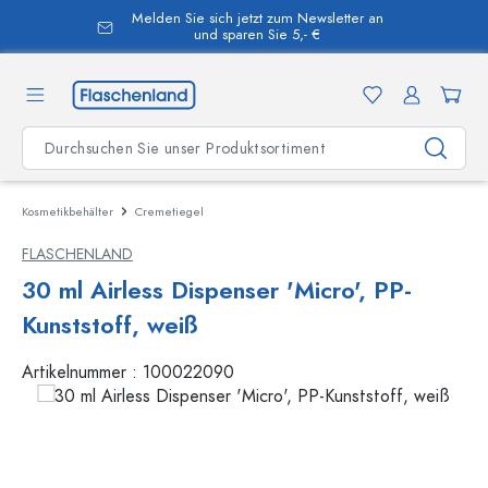
Melden Sie sich jetzt zum Newsletter an
alt springen
und sparen Sie 5,- €
Kosmetikbehälter
Cremetiegel
FLASCHENLAND
30 ml Airless Dispenser 'Micro', PP-
Kunststoff, weiß
Artikelnummer :
100022090