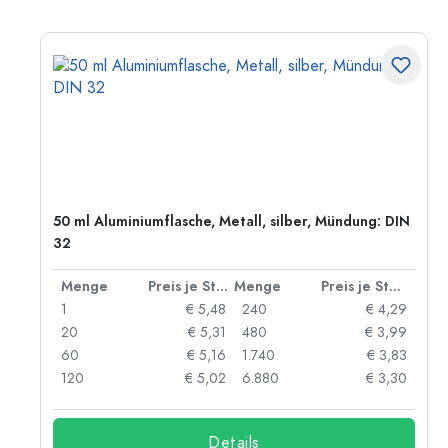
50 ml Aluminiumflasche, Metall, silber, Mündung: DIN
32
 Stück
Menge
Preis je Stück
Menge
Preis je Stück
06
1
€ 5,48
240
€ 4,29
05
20
€ 5,31
480
€ 3,99
04
60
€ 5,16
1.740
€ 3,83
03
120
€ 5,02
6.880
€ 3,30
Details