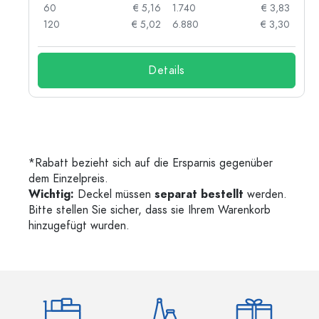
84
60
€ 5,16
1.740
€ 3,83
73
120
€ 5,02
6.880
€ 3,30
Details
*Rabatt bezieht sich auf die Ersparnis gegenüber
dem Einzelpreis.
Wichtig:
Deckel müssen
separat bestellt
werden.
Bitte stellen Sie sicher, dass sie Ihrem Warenkorb
hinzugefügt wurden.