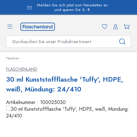
Melden Sie sich jetzt zum Newsletter an
alt springen
und sparen Sie 5,- €
Flaschen
FLASCHENLAND
30 ml Kunststoffflasche 'Tuffy', HDPE,
weiß, Mündung: 24/410
Artikelnummer :
100025030