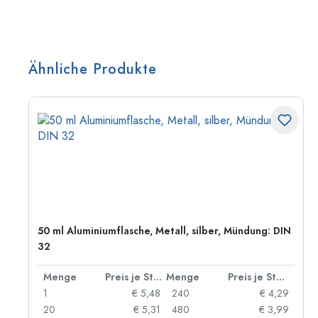
Ähnliche Produkte
50 ml Aluminiumflasche, Metall, silber, Mündung: DIN
32
 Stück
Menge
Preis je Stück
Menge
Preis je Stück
91
1
€ 5,48
240
€ 4,29
87
20
€ 5,31
480
€ 3,99