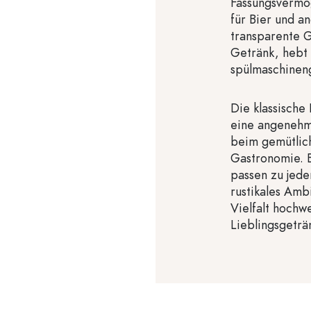
Fassungsvermög
für Bier und a
transparente Gl
Getränk, hebt 
spülmaschineng
Die klassische
eine angenehm
beim gemütlich
Gastronomie. B
passen zu jede
rustikales Amb
Vielfalt hochw
Lieblingsgeträ