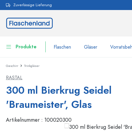
Zuverlässige Lieferung
pringen
Zur Hauptnavigation springen
Produkte
Flaschen
Gläser
Vorratsbeh
Geschirr
Trinkgläser
Flaschen
Zur Kategorie Flaschen
RASTAL
Gläser
Flaschen nach Marke
300 ml Bierkrug Seidel
WECK-Flaschen
Vorratsbehälter
'Braumeister', Glas
Geschirr
Flaschen nach Volumen
Artikelnummer :
100020300
Miniaturflaschen
Kosmetikbehälter
100 ml Flaschen