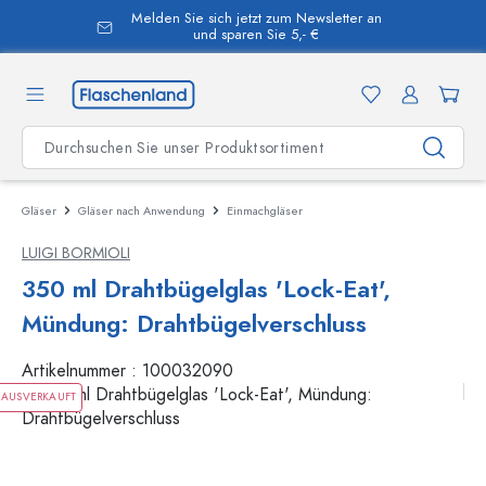
Melden Sie sich jetzt zum Newsletter an
alt springen
und sparen Sie 5,- €
Gläser
Gläser nach Anwendung
Einmachgläser
LUIGI BORMIOLI
350 ml Drahtbügelglas 'Lock-Eat',
Mündung: Drahtbügelverschluss
Artikelnummer :
100032090
AUSVERKAUFT