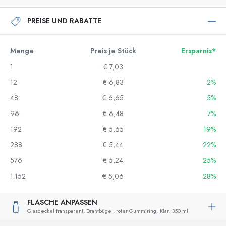
PREISE UND RABATTE
Menge
Preis je Stück
Ersparnis*
1
€ 7,03
12
€ 6,83
2%
48
€ 6,65
5%
96
€ 6,48
7%
192
€ 5,65
19%
288
€ 5,44
22%
576
€ 5,24
25%
1.152
€ 5,06
28%
FLASCHE ANPASSEN
Glasdeckel transparent, Drahtbügel, roter Gummiring,
Klar,
350 ml