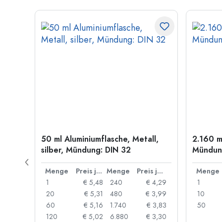
50 ml Aluminiumflasche, Metall,
2.160 m
g: PP
silber, Mündung: DIN 32
Mündung
Preis je Stück
Menge
Preis je Stück
Menge
Preis je Stück
Menge
 0,91
1
€ 5,48
240
€ 4,29
1
 0,87
20
€ 5,31
480
€ 3,99
10
 0,84
60
€ 5,16
1.740
€ 3,83
50
 0,73
120
€ 5,02
6.880
€ 3,30