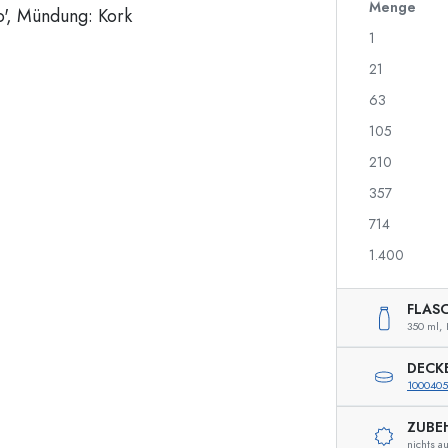
700 ml Flaschen
Menge
1
21
Spenderflaschen
Airless Dispenser
63
Sprühflaschen
Roll-on Flaschen
105
210
357
Spirituosenflaschen
Quetschflaschen
714
Likörflaschen
Einmachflaschen
Saftflaschen
Flaschen mit Motiv
1.400
Parfumflakons
Ginflaschen
Nagellackflaschen
Weihnachtsflaschen
FLAS
Miniatur-/Sampleflaschen
Dekorative Flaschen
350 ml,
DECK
1000405
Sonderform-Flaschen
Zylinderflaschen
ZUBE
Rundschulterflaschen
Glas- & Weinballons
nichts a