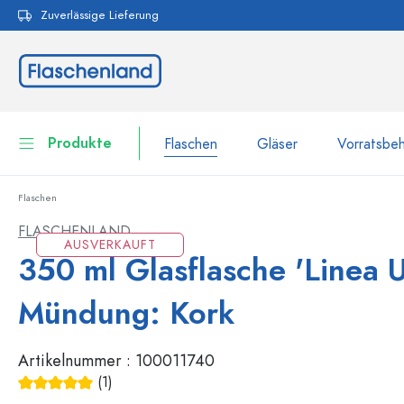
Zuverlässige Lieferung
pringen
Zur Hauptnavigation springen
Produkte
Flaschen
Gläser
Vorratsbeh
Flaschen
Flaschen
Zur Kategorie Flaschen
FLASCHENLAND
AUSVERKAUFT
Gläser
350 ml Glasflasche 'Linea U
Flaschen nach Marke
WECK-Flaschen
Vorratsbehälter
Mündung: Kork
Geschirr
Flaschen nach Volumen
Artikelnummer :
100011740
Miniaturflaschen
Kosmetikbehälter
(1)
100 ml Flaschen
Durchschnittliche Bewertung von 5 von 5 Sternen