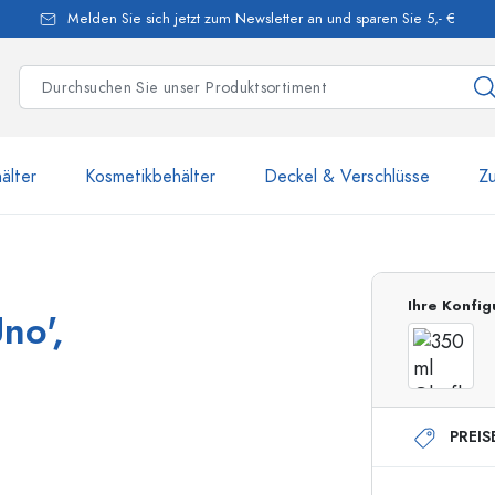
Melden Sie sich jetzt zum Newsletter an und sparen Sie 5,- €
älter
Kosmetikbehälter
Deckel & Verschlüsse
Z
mehr als 2 500 Produkte u
Ihre Konfig
no',
Estal-Flaschen
PREIS
250 ml Flaschen
750 ml Flaschen
500 ml Flaschen
1000 ml Flaschen