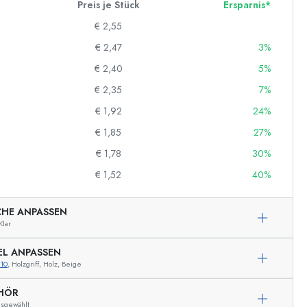
Preis je Stück
Ersparnis*
€ 2,55
€ 2,47
3%
€ 2,40
5%
€ 2,35
7%
€ 1,92
24%
€ 1,85
27%
€ 1,78
30%
€ 1,52
40%
CHE ANPASSEN
Klar
EL ANPASSEN
10
, Holzgriff, Holz, Beige
HÖR
Beispielhafte Darstellung
usgewählt