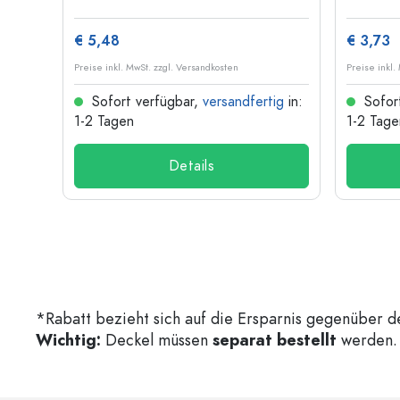
€ 5,48
€ 3,73
Preise inkl. MwSt. zzgl. Versandkosten
Preise inkl.
ig
in:
Sofort verfügbar,
versandfertig
in:
Sofor
1-2 Tagen
1-2 Tage
Details
*Rabatt bezieht sich auf die Ersparnis gegenüber d
Wichtig:
Deckel müssen
separat bestellt
werden. 