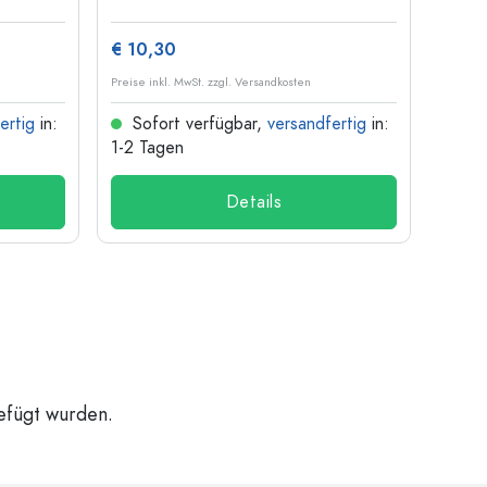
€ 10,30
€ 1,3
Preise inkl. MwSt. zzgl. Versandkosten
Preise i
ertig
in:
Sofort verfügbar,
versandfertig
in:
Sof
1-2 Tagen
1-2 T
Details
gefügt wurden.