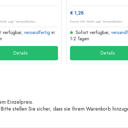
€ 1,28
 MwSt. zzgl. Versandkosten
Preise inkl. MwSt. zzgl. Versandkosten
t verfügbar,
versandfertig
in:
Sofort verfügbar,
versandf
n
1-2 Tagen
Details
Details
em Einzelpreis.
Bitte stellen Sie sicher, dass sie Ihrem Warenkorb hinzu