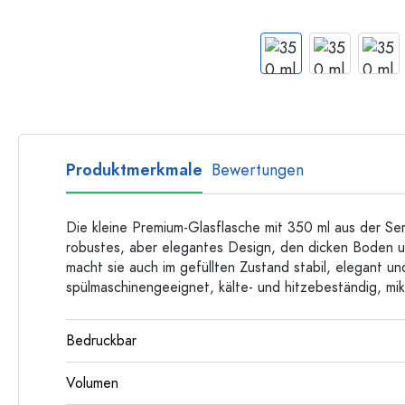
Langhalsflaschen
Mehrkantflaschen
Flaschen nach Material
Glasflaschen
Kunststoffflaschen
Produktmerkmale
Bewertungen
Die kleine Premium-Glasflasche mit 350 ml aus der Seri
robustes, aber elegantes Design, den dicken Boden 
macht sie auch im gefüllten Zustand stabil, elegant und
spülmaschinengeeignet, kälte- und hitzebeständig, mik
Bedruckbar
Volumen