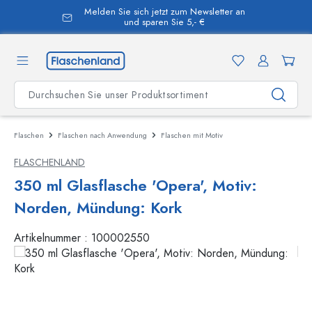
Melden Sie sich jetzt zum Newsletter an
alt springen
und sparen Sie 5,- €
Flaschen
Flaschen nach Anwendung
Flaschen mit Motiv
FLASCHENLAND
350 ml Glasflasche 'Opera', Motiv:
Norden, Mündung: Kork
Artikelnummer :
100002550