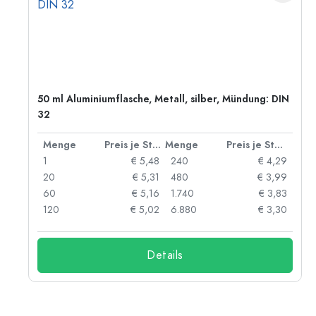
50 ml Aluminiumflasche, Metall, silber, Mündung: DIN
32
 Stück
Menge
Preis je Stück
Menge
Preis je Stück
06
1
€ 5,48
240
€ 4,29
05
20
€ 5,31
480
€ 3,99
04
60
€ 5,16
1.740
€ 3,83
03
120
€ 5,02
6.880
€ 3,30
Details