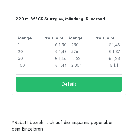
nd
290 ml WECK-Sturzglas, Mündung: Rundrand
 Stück
Menge
Preis je Stück
Menge
Preis je Stück
25
1
€ 1,50
250
€ 1,43
20
20
€ 1,48
576
€ 1,37
11
50
€ 1,46
1.152
€ 1,28
03
100
€ 1,44
2.304
€ 1,11
Details
*Rabatt bezieht sich auf die Ersparnis gegenüber
dem Einzelpreis.