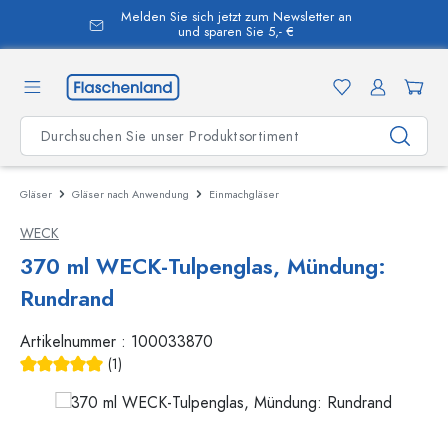
Melden Sie sich jetzt zum Newsletter an
alt springen
und sparen Sie 5,- €
Gläser
Gläser nach Anwendung
Einmachgläser
WECK
370 ml WECK-Tulpenglas, Mündung:
Rundrand
Artikelnummer :
100033870
(1)
Durchschnittliche Bewertung von 5 von 5 Sternen