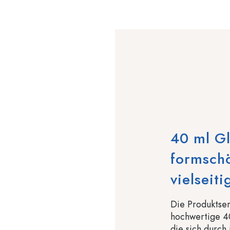
40 ml Gl
formschö
vielseit
Die Produktser
hochwertige 4
die sich durch 