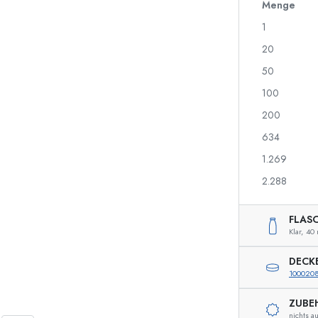
700 ml Flaschen
Menge
1
20
Spenderflaschen
Airless Dispenser
50
Sprühflaschen
Roll-on Flaschen
100
200
634
Spirituosenflaschen
Quetschflaschen
1.269
Likörflaschen
Einmachflaschen
Saftflaschen
Flaschen mit Motiv
2.288
Parfumflakons
Ginflaschen
Nagellackflaschen
Weihnachtsflaschen
FLAS
Miniatur-/Sampleflaschen
Dekorative Flaschen
Klar,
40 
DECK
100020
Sonderform-Flaschen
Zylinderflaschen
ZUBE
Rundschulterflaschen
Glas- & Weinballons
nichts a