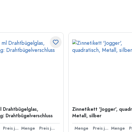
l Drahtbügelglas,
Zinnetikett 'Jogger', quadr
: Drahtbügelverschluss
Metall, silber
Preis je Stück
Menge
Preis je Stück
Menge
Preis je Stück
Menge