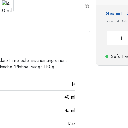
Taschenflaschen
Weithalsflaschen
Gesamt:
Preise inkl. MwS
Steinzeugflaschen
Aluminiumflaschen
Sofort v
rdankt ihre edle Erscheinung einem
asche 'Platina' wiegt 110 g.
Ja
40
ml
45
ml
Klar