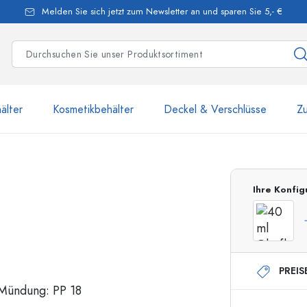
Melden Sie sich jetzt zum Newsletter an und sparen Sie 5,- €
älter
Kosmetikbehälter
Deckel & Verschlüsse
Z
mehr als 2 500 Produkte u
Ihre Konfig
Estal-Flaschen
PREIS
250 ml Flaschen
750 ml Flaschen
500 ml Flaschen
1000 ml Flaschen