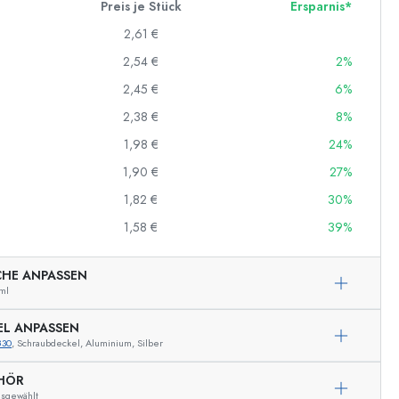
Preis je Stück
Ersparnis*
2,61 €
2,54 €
2%
2,45 €
6%
2,38 €
8%
1,98 €
24%
1,90 €
27%
1,82 €
30%
1,58 €
39%
CHE ANPASSEN
ml
EL ANPASSEN
830
, Schraubdeckel, Aluminium, Silber
Beispielhafte Darstellung
HÖR
usgewählt