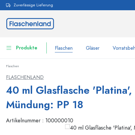
Zuverlässige Lieferung
pringen
Zur Hauptnavigation springen
Produkte
Flaschen
Gläser
Vorratsbeh
Flaschen
Flaschen
Zur Kategorie Flaschen
FLASCHENLAND
Gläser
40 ml Glasflasche 'Platina',
Flaschen nach Marke
WECK-Flaschen
Vorratsbehälter
Mündung: PP 18
Geschirr
Flaschen nach Volumen
Artikelnummer :
100000010
Miniaturflaschen
Kosmetikbehälter
100 ml Flaschen