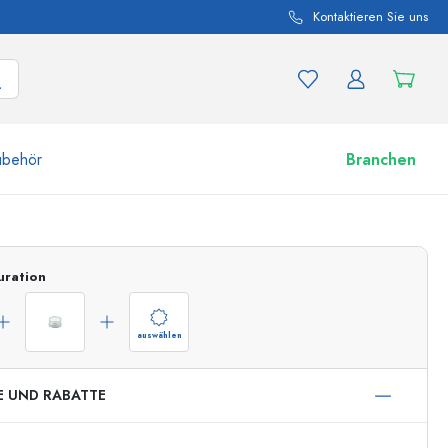
Kontaktieren Sie uns
ubehör
Branchen
nd Produktvariationen
Zu den Gläsern
uration
Jetzt einkaufen
auswählen
E UND RABATTE