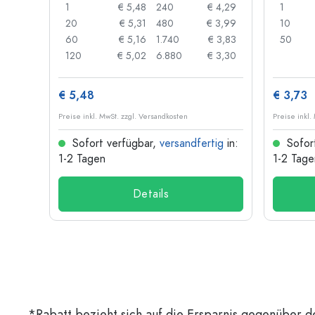
 0,91
1
€ 5,48
240
€ 4,29
1
 0,87
20
€ 5,31
480
€ 3,99
10
 0,84
60
€ 5,16
1.740
€ 3,83
50
 0,73
120
€ 5,02
6.880
€ 3,30
€ 5,48
€ 3,73
Preise inkl. MwSt. zzgl. Versandkosten
Preise inkl.
ig
in:
Sofort verfügbar,
versandfertig
in:
Sofor
1-2 Tagen
1-2 Tage
Details
*Rabatt bezieht sich auf die Ersparnis gegenüber d