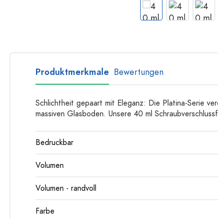
Langhalsflaschen
Mehrkantflaschen
Flaschen nach Material
Glasflaschen
Produktmerkmale
Bewertungen
Kunststoffflaschen
Schlichtheit gepaart mit Eleganz: Die Platina-Serie ve
massiven Glasboden. Unsere 40 ml Schraubverschlussfl
Bedruckbar
Volumen
Volumen - randvoll
Farbe