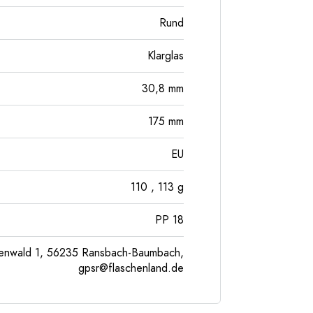
Rund
Klarglas
30,8
mm
175
mm
EU
110
, 113
g
PP 18
enwald 1, 56235 Ransbach-Baumbach,
gpsr@flaschenland.de