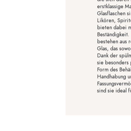
erstklassige M
Glasflaschen s
Likören, Spiri
bieten dabei m
Beständigkeit.
bestehen aus r
Glas, das sowoh
Dank der spül
sie besonders 
Form des Behäl
Handhabung un
Fassungsvermö
sind sie ideal f