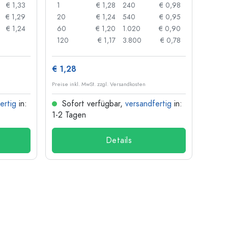
€ 1,33
1
€ 1,28
240
€ 0,98
1
€ 1,29
20
€ 1,24
540
€ 0,95
24
€ 1,24
60
€ 1,20
1.020
€ 0,90
72
120
€ 1,17
3.800
€ 0,78
120
€ 1,28
€ 1,3
Preise inkl. MwSt. zzgl. Versandkosten
Preise i
ertig
in:
Sofort verfügbar,
versandfertig
in:
Sof
1-2 Tagen
1-2 T
Details