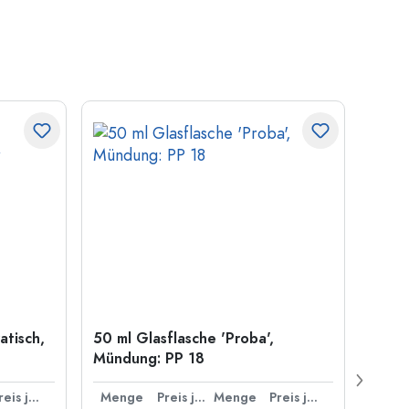
atisch,
50 ml Glasflasche 'Proba',
500 m
Mündung: PP 18
Carré
Münd
Preis je Stück
Menge
Preis je Stück
Menge
Preis je Stück
Men