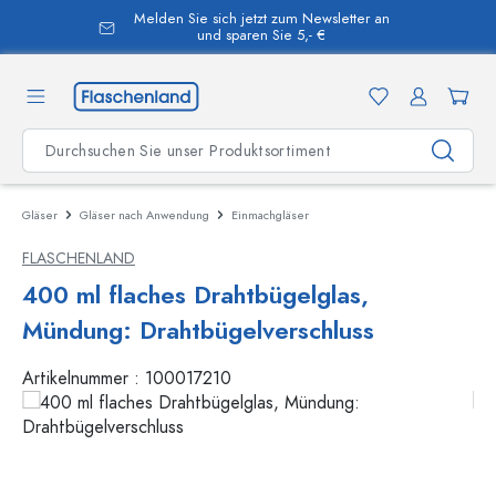
Melden Sie sich jetzt zum Newsletter an
alt springen
und sparen Sie 5,- €
Gläser
Gläser nach Anwendung
Einmachgläser
FLASCHENLAND
400 ml flaches Drahtbügelglas,
Mündung: Drahtbügelverschluss
Artikelnummer :
100017210