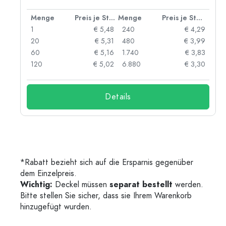
 Stück
Menge
Preis je Stück
Menge
Preis je Stück
91
1
€ 5,48
240
€ 4,29
87
20
€ 5,31
480
€ 3,99
84
60
€ 5,16
1.740
€ 3,83
73
120
€ 5,02
6.880
€ 3,30
Details
*Rabatt bezieht sich auf die Ersparnis gegenüber
dem Einzelpreis.
Wichtig:
Deckel müssen
separat bestellt
werden.
Bitte stellen Sie sicher, dass sie Ihrem Warenkorb
hinzugefügt wurden.