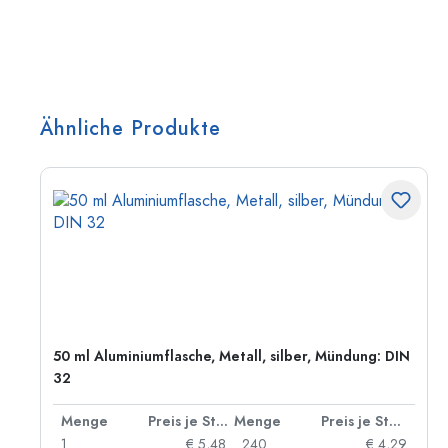
Ähnliche Produkte
50 ml Aluminiumflasche, Metall, silber, Mündung: DIN
32
 Stück
Menge
Preis je Stück
Menge
Preis je Stück
06
1
€ 5,48
240
€ 4,29