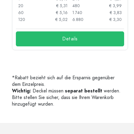
05
20
€ 5,31
480
€ 3,99
04
60
€ 5,16
1.740
€ 3,83
03
120
€ 5,02
6.880
€ 3,30
Details
*Rabatt bezieht sich auf die Ersparnis gegenüber
dem Einzelpreis.
Wichtig:
Deckel müssen
separat bestellt
werden.
Bitte stellen Sie sicher, dass sie Ihrem Warenkorb
hinzugefügt wurden.