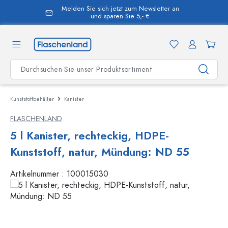
Melden Sie sich jetzt zum Newsletter an
alt springen
und sparen Sie 5,- €
Kunststoffbehälter
Kanister
FLASCHENLAND
5 l Kanister, rechteckig, HDPE-
Kunststoff, natur, Mündung: ND 55
Artikelnummer :
100015030