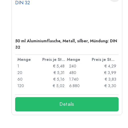
50 ml Aluminiumflasche, Metall, silber, Mündung: DIN
32
 Stück
Menge
Preis je Stück
Menge
Preis je Stück
91
1
€ 5,48
240
€ 4,29
87
20
€ 5,31
480
€ 3,99
84
60
€ 5,16
1.740
€ 3,83
73
120
€ 5,02
6.880
€ 3,30
Details