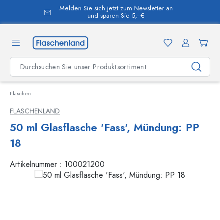
Melden Sie sich jetzt zum Newsletter an
alt springen
und sparen Sie 5,- €
Flaschen
FLASCHENLAND
50 ml Glasflasche 'Fass', Mündung: PP
18
Artikelnummer :
100021200