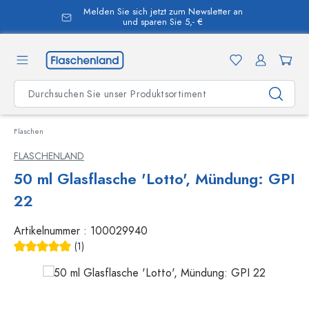
Melden Sie sich jetzt zum Newsletter an
alt springen
und sparen Sie 5,- €
Flaschen
FLASCHENLAND
50 ml Glasflasche 'Lotto', Mündung: GPI
22
Artikelnummer :
100029940
(1)
Durchschnittliche Bewertung von 5 von 5 Sternen