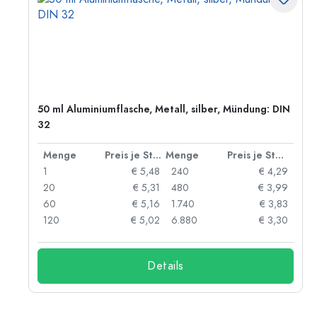
50 ml Aluminiumflasche, Metall, silber, Mündung: DIN
32
 Stück
Menge
Preis je Stück
Menge
Preis je Stück
06
1
€ 5,48
240
€ 4,29
05
20
€ 5,31
480
€ 3,99
04
60
€ 5,16
1.740
€ 3,83
03
120
€ 5,02
6.880
€ 3,30
Details