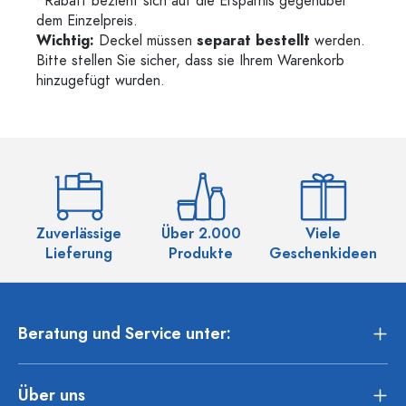
*Rabatt bezieht sich auf die Ersparnis gegenüber
dem Einzelpreis.
Wichtig:
Deckel müssen
separat bestellt
werden.
Bitte stellen Sie sicher, dass sie Ihrem Warenkorb
hinzugefügt wurden.
Zuverlässige
Über 2.000
Viele
Ü
Lieferung
Produkte
Geschenkideen
Beratung und Service unter:
Über uns