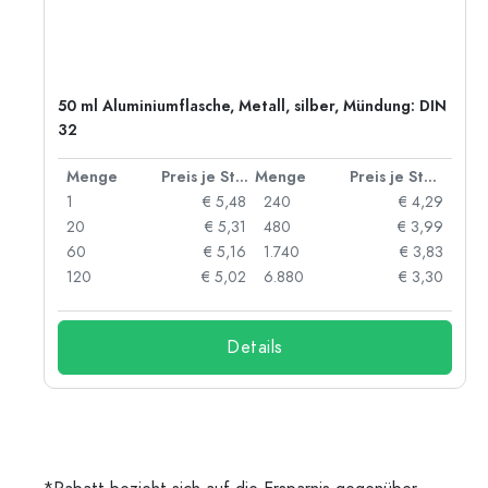
50 ml Aluminiumflasche, Metall, silber, Mündung: DIN
32
 Stück
Menge
Preis je Stück
Menge
Preis je Stück
06
1
€ 5,48
240
€ 4,29
05
20
€ 5,31
480
€ 3,99
04
60
€ 5,16
1.740
€ 3,83
03
120
€ 5,02
6.880
€ 3,30
Details