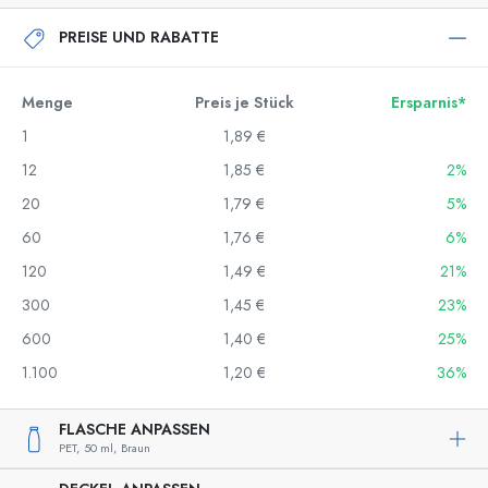
PREISE UND RABATTE
Menge
Preis je Stück
Ersparnis*
1
1,89 €
12
1,85 €
2%
20
1,79 €
5%
60
1,76 €
6%
120
1,49 €
21%
300
1,45 €
23%
600
1,40 €
25%
1.100
1,20 €
36%
FLASCHE ANPASSEN
PET,
50 ml,
Braun