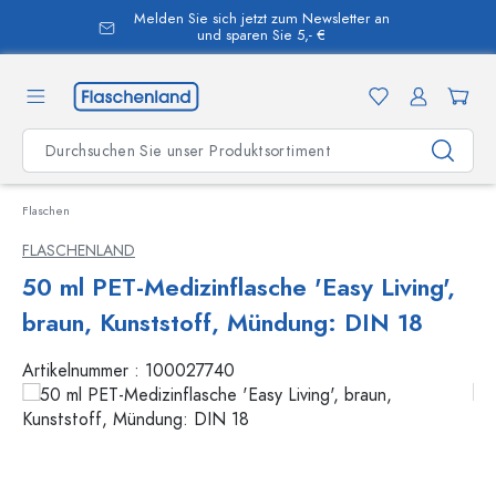
Melden Sie sich jetzt zum Newsletter an
alt springen
und sparen Sie 5,- €
Flaschen
FLASCHENLAND
50 ml PET-Medizinflasche 'Easy Living',
braun, Kunststoff, Mündung: DIN 18
Artikelnummer :
100027740