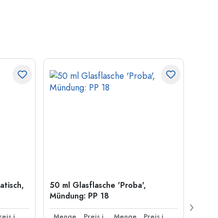
atisch,
50 ml Glasflasche 'Proba',
Kronk
Mündung: PP 18
29 m
Preis je Stück
Menge
Preis je Stück
Menge
Preis je Stück
Men