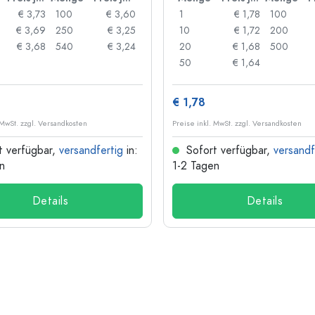
€ 3,73
100
€ 3,60
1
€ 1,78
100
€ 3,69
250
€ 3,25
10
€ 1,72
200
€ 3,68
540
€ 3,24
20
€ 1,68
500
50
€ 1,64
€ 1,78
 MwSt. zzgl. Versandkosten
Preise inkl. MwSt. zzgl. Versandkosten
t verfügbar,
versandfertig
in:
Sofort verfügbar,
versandf
n
1-2 Tagen
Details
Details