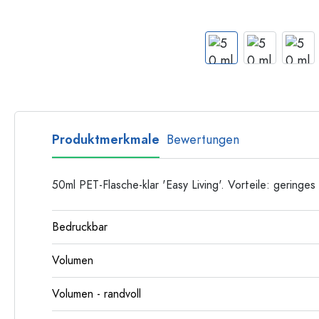
Langhalsflaschen
Mehrkantflaschen
Flaschen nach Material
Glasflaschen
Kunststoffflaschen
Produktmerkmale
Bewertungen
50ml PET-Flasche-klar 'Easy Living'. Vorteile: geringe
Bedruckbar
Volumen
Volumen - randvoll