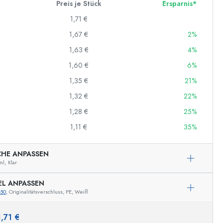
Preis je Stück
Ersparnis*
1,71 €
1,67 €
2%
1,63 €
4%
1,60 €
6%
1,35 €
21%
1,32 €
22%
1,28 €
25%
1,11 €
35%
CHE ANPASSEN
ml,
Klar
EL ANPASSEN
650
, Originalitätsverschluss, PE, Weiß
1,71 €
Beispielhafte Darstellung