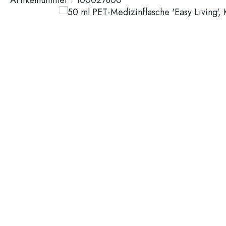
200 ml Flaschen
Kunststoffbehälter
Deckel & Verschlüsse
Flaschen nach Funktion
Pipettenflaschen
Zubehör
Bügelverschlussflaschen
Marken
Flaschen nach Anwendung
Branchen
Essig- und Ölflaschen
Weinflaschen
Neuheiten
Bierflaschen
Trinkflaschen
Medizinflaschen
Milchflaschen
Flaschen nach Form
Apothekerflaschen
Henkelflaschen