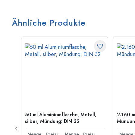
Ähnliche Produkte
old
50 ml Aluminiumflasche, Metall,
2.160 m
silber, Mündung: DIN 32
Mündung
Preis je Stück
Menge
Preis je Stück
Menge
Preis je Stück
Menge