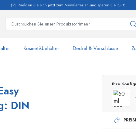
Melden Sie sich jetzt zum Newsletter an und sparen Sie 5,- €
älter
Kosmetikbehälter
Deckel & Verschlüsse
Z
mehr als 2 500 Produkte u
Ihre Konfig
Easy
Estal-Flaschen
ng: DIN
PREIS
250 ml Flaschen
750 ml Flaschen
500 ml Flaschen
1000 ml Flaschen