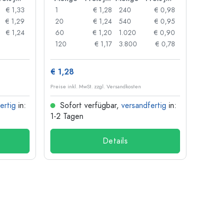
€ 1,33
1
€ 1,28
240
€ 0,98
1
€ 1,29
20
€ 1,24
540
€ 0,95
20
€ 1,24
60
€ 1,20
1.020
€ 0,90
50
120
€ 1,17
3.800
€ 0,78
100
€ 1,28
€ 10
Preise inkl. MwSt. zzgl. Versandkosten
Preise i
ertig
in:
Sofort verfügbar,
versandfertig
in:
Sof
1-2 Tagen
1-2 T
Details