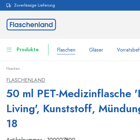
Zuverlässige Lieferung
pringen
Zur Hauptnavigation springen
Produkte
Flaschen
Gläser
Vorratsbeh
Flaschen
Flaschen
Zur Kategorie Flaschen
FLASCHENLAND
Gläser
50 ml PET-Medizinflasche '
Flaschen nach Marke
WECK-Flaschen
Vorratsbehälter
Living', Kunststoff, Mündu
Geschirr
Flaschen nach Volumen
18
Miniaturflaschen
Kosmetikbehälter
100 ml Flaschen
Artikelnummer :
100027800