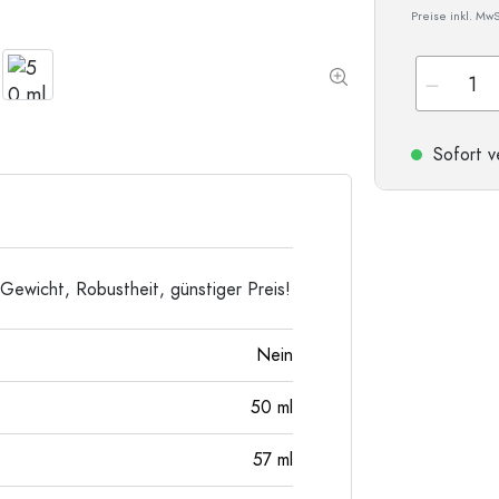
Preise inkl. MwS
Taschenflaschen
Weithalsflaschen
Steinzeugflaschen
Sofort v
Aluminiumflaschen
s Gewicht, Robustheit, günstiger Preis!
Nein
50
ml
57
ml