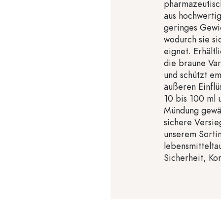
pharmazeutisc
aus hochwertig
geringes Gewic
wodurch sie si
eignet. Erhältl
die braune Var
und schützt em
äußeren Einfl
10 bis 100 ml 
Mündung gewäh
sichere Versie
unserem Sortim
lebensmittelta
Sicherheit, Kom