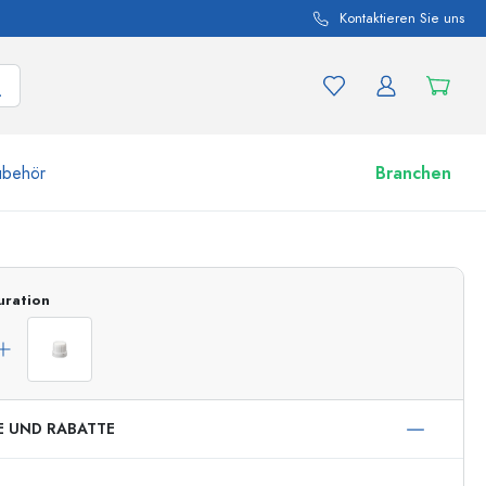
Kontaktieren Sie uns
ubehör
Branchen
nd Produktvariationen
Zu den Gläsern
uration
Jetzt einkaufen
E UND RABATTE