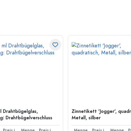
l Drahtbügelglas,
Zinnetikett 'Jogger', quadr
: Drahtbügelverschluss
Metall, silber
Preis je Stück
Menge
Preis je Stück
Menge
Preis je Stück
Menge