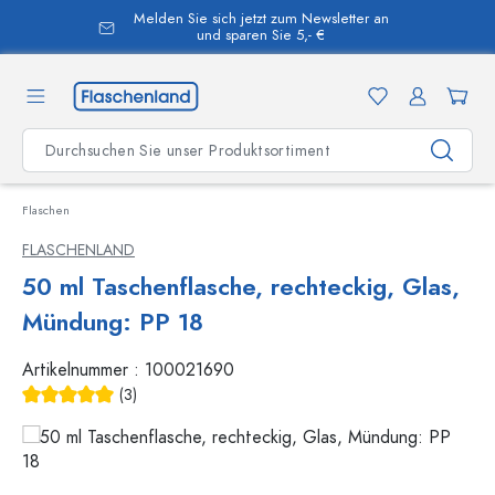
Melden Sie sich jetzt zum Newsletter an
alt springen
und sparen Sie 5,- €
Flaschen
FLASCHENLAND
50 ml Taschenflasche, rechteckig, Glas,
Mündung: PP 18
Artikelnummer :
100021690
(3)
Durchschnittliche Bewertung von 5 von 5 Sternen