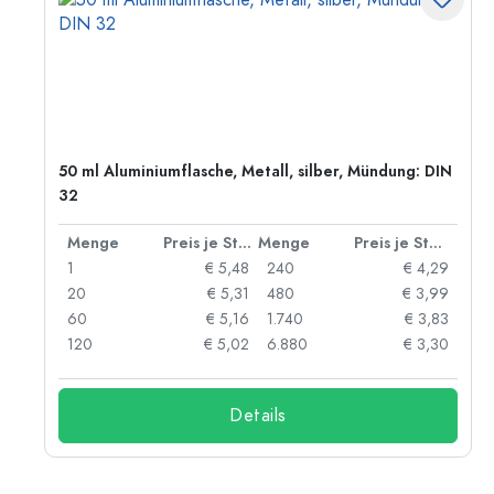
50 ml Aluminiumflasche, Metall, silber, Mündung: DIN
32
 Stück
Menge
Preis je Stück
Menge
Preis je Stück
91
1
€ 5,48
240
€ 4,29
87
20
€ 5,31
480
€ 3,99
84
60
€ 5,16
1.740
€ 3,83
73
120
€ 5,02
6.880
€ 3,30
Details