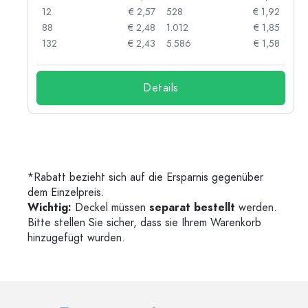
77
12
€ 2,57
528
€ 1,92
71
88
€ 2,48
1.012
€ 1,85
132
€ 2,43
5.586
€ 1,58
Details
*Rabatt bezieht sich auf die Ersparnis gegenüber
dem Einzelpreis.
Wichtig:
Deckel müssen
separat bestellt
werden.
Bitte stellen Sie sicher, dass sie Ihrem Warenkorb
hinzugefügt wurden.