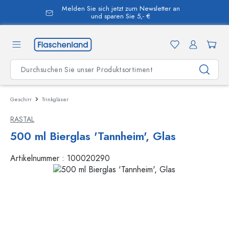
Melden Sie sich jetzt zum Newsletter an
alt springen
und sparen Sie 5,- €
Geschirr
Trinkgläser
RASTAL
500 ml Bierglas 'Tannheim', Glas
Artikelnummer :
100020290