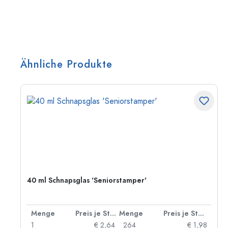
Ähnliche Produkte
40 ml Schnapsglas 'Seniorstamper'
 Stück
Menge
Preis je Stück
Menge
Preis je Stück
18
1
€ 2,64
264
€ 1,98