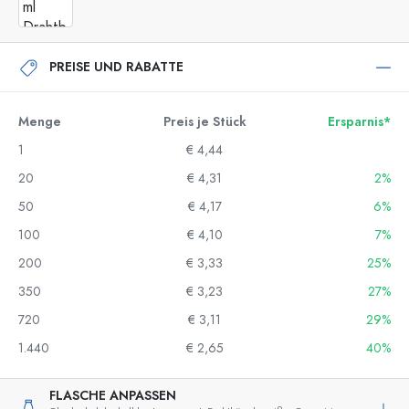
PREISE UND RABATTE
Menge
Preis je Stück
Ersparnis*
1
€ 4,44
20
€ 4,31
2%
50
€ 4,17
6%
100
€ 4,10
7%
200
€ 3,33
25%
350
€ 3,23
27%
720
€ 3,11
29%
1.440
€ 2,65
40%
FLASCHE ANPASSEN