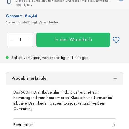
Glasdeckel dunkelblau transparent, Drahtbügel, weißer Gummiring,
500 ml,
Klar
Gesamt:
€ 4,44
Preise inkl. MwSt. zzgl. Versandkosten
In den Warenkorb
Sofort verfügbar,
versandfertig
in: 1-2 Tagen
Produktmerkmale
Das 500ml Drahtbügelglas 'Fido Blue' eignet sich
hervorragend zum Konservieren. Klassisch und formschön!
Inklusive Drahtbügel, blauem Glasdeckel und weißem
Gummiring.
Bedruckbar
Ja