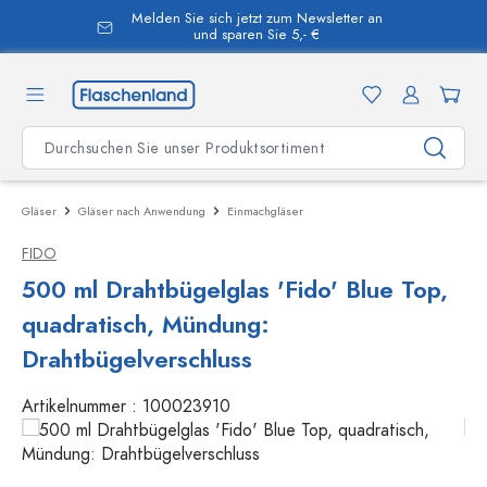
Melden Sie sich jetzt zum Newsletter an
alt springen
und sparen Sie 5,- €
Gläser
Gläser nach Anwendung
Einmachgläser
FIDO
500 ml Drahtbügelglas 'Fido' Blue Top,
quadratisch, Mündung:
Drahtbügelverschluss
Artikelnummer :
100023910