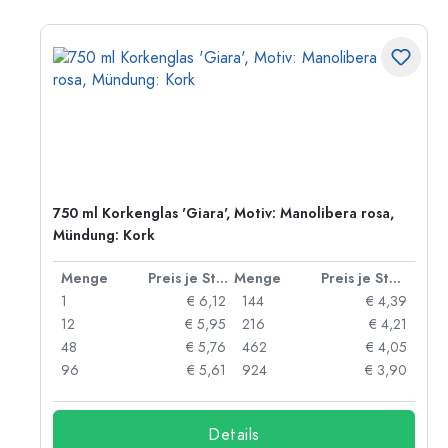
750 ml Korkenglas 'Giara', Motiv: Manolibera rosa,
Mündung: Kork
 Stück
Menge
Preis je Stück
Menge
Preis je Stück
66
1
€ 6,12
144
€ 4,39
54
12
€ 5,95
216
€ 4,21
42
48
€ 5,76
462
€ 4,05
92
96
€ 5,61
924
€ 3,90
Details